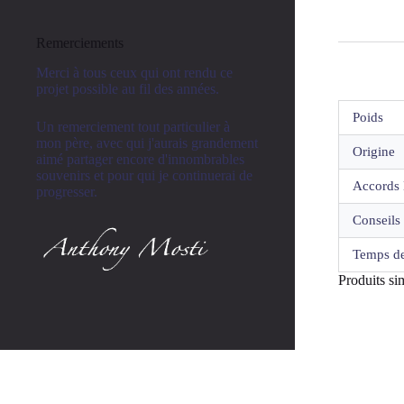
Remerciements
Merci à tous ceux qui ont rendu ce
projet possible au fil des années.
Poids
Un remerciement tout particulier à
mon père, avec qui j'aurais grandement
Origine
aimé partager encore d'innombrables
souvenirs et pour qui je continuerai de
Accords 
progresser.
Conseils 
Temps de
Produits sim