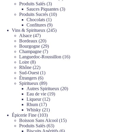
3
produits
Produits Salés
3
produits
3
Sauces Piquantes
3
10
produits
Produits Sucrés
10
1
produits
Chocolats
1
produit
9
Confitures
9
produits
245
Vins & Spiritueux
245
47
produits
Alsace
47
produits
20
Bordeaux
20
produits
29
Bourgogne
29
7
produits
Champagne
7
produits
16
Languedoc-Roussillon
16
8
produits
Loire
8
produits
22
Rhône
22
produits
1
Sud-Ouest
1
6
produit
Étrangers
6
produits
89
Spiritueux
89
produits
20
Autres Spiritueux
20
19
produits
Eau de vie
19
12
produits
Liqueur
12
17
produits
Rhum
17
produits
21
Whisky
21
103
produits
Épicerie Fine
103
produits
15
Boisson Sans Alcool
15
63
produits
Produits Salés
63
produits
6
Biscuits Apéritifs
6