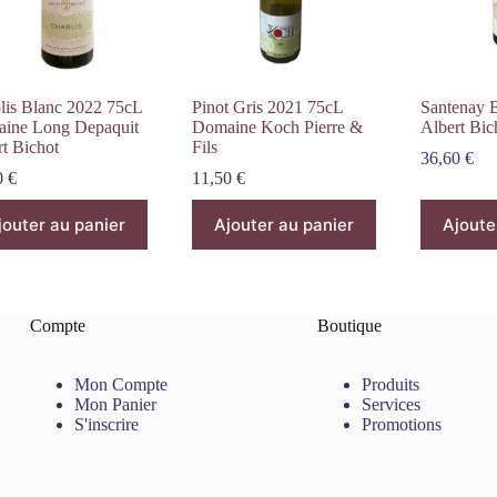
lis Blanc 2022 75cL
Pinot Gris 2021 75cL
Santenay 
ine Long Depaquit
Domaine Koch Pierre &
Albert Bic
rt Bichot
Fils
36,60
€
0
€
11,50
€
jouter au panier
Ajouter au panier
Ajoute
Compte
Boutique
Mon Compte
Produits
Mon Panier
Services
S'inscrire
Promotions