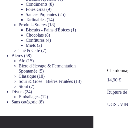
8
produits
Condiments
8
9
produits
Foies Gras
9
produits
25
Sauces Piquantes
25
14
produits
Tartinables
14
produits
18
Produits Sucrés
18
produits
1
Biscuits - Pains d'Épices
1
8
produit
Chocolats
8
produits
4
Confitures
4
2
produits
Miels
2
produits
7
Thé & Café
7
58
produits
Bières
58
produits
15
Ale
15
produits
Bière d'élevage & Fermentation
Chardonnay
5
Spontanée
5
produits
18
Classique
18
14,90
€
produits
13
Sour & Gose - Bières Fruitées
13
7
produits
Stout
7
24
produits
Divers
24
Rupture de
produits
12
Emballages
12
8
produits
Sans catégorie
8
UGS :
VIN
produits