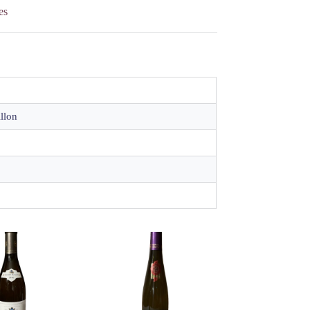
es
llon