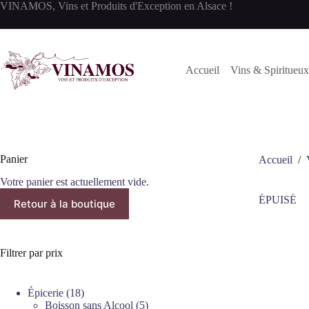
Passer
VINAMOS, Vins et Produits d'Exception en Alsace !
au
contenu
Accueil
Vins & Spiritueux
Panier
Accueil
/
Votre panier est actuellement vide.
ÉPUISÉ
Retour à la boutique
Filtrer par prix
18
Épicerie
18
produits
5
Boisson sans Alcool
5