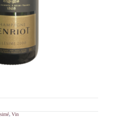
ésimé
,
Vin