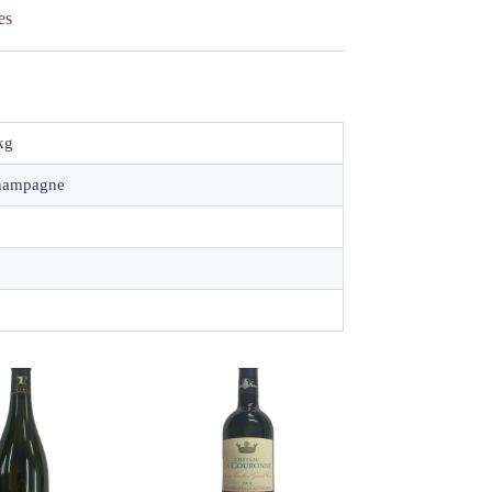
es
kg
hampagne