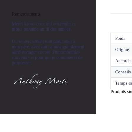
Remerciements
Merci à tous ceux qui ont rendu ce
projet possible au fil des années.
Poids
Un remerciement tout particulier à
mon père, avec qui j'aurais grandement
Origine
aimé partager encore d'innombrables
souvenirs et pour qui je continuerai de
Accords 
progresser.
Conseils 
Temps de
Produits sim