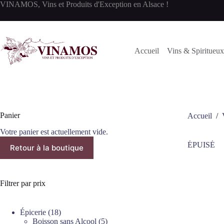
Passer
VINAMOS, Vins et Produits d'Exception en Alsace !
au
contenu
Accueil
Vins & Spiritueux
Panier
Accueil
/
Votre panier est actuellement vide.
ÉPUISÉ
Retour à la boutique
Filtrer par prix
18
Épicerie
18
produits
5
Boisson sans Alcool
5