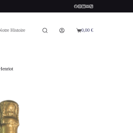
Notre Histoire
0,00
€
Panier
d’achat
Henriot