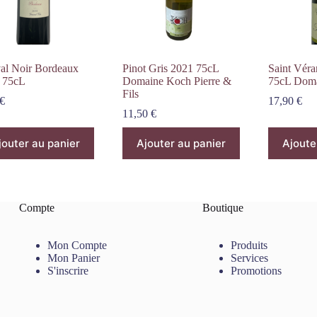
al Noir Bordeaux
Pinot Gris 2021 75cL
Saint Vér
 75cL
Domaine Koch Pierre &
75cL Doma
Fils
€
17,90
€
11,50
€
jouter au panier
Ajouter au panier
Ajoute
Compte
Boutique
Mon Compte
Produits
Mon Panier
Services
S'inscrire
Promotions