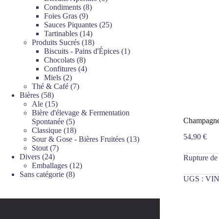
8
produits
Condiments
8
9
produits
Foies Gras
9
produits
25
Sauces Piquantes
25
14
produits
Tartinables
14
produits
18
Produits Sucrés
18
produits
1
Biscuits - Pains d'Épices
1
8
produit
Chocolats
8
produits
4
Confitures
4
2
produits
Miels
2
produits
7
Thé & Café
7
58
produits
Bières
58
produits
15
Ale
15
produits
Bière d'élevage & Fermentation
Champagne 
5
Spontanée
5
produits
18
Classique
18
54,90
€
produits
13
Sour & Gose - Bières Fruitées
13
7
produits
Stout
7
24
produits
Divers
24
Rupture de
produits
12
Emballages
12
8
produits
Sans catégorie
8
UGS :
VIN
produits