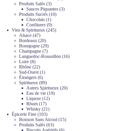
3
produits
Produits Salés
3
produits
3
Sauces Piquantes
3
10
produits
Produits Sucrés
10
1
produits
Chocolats
1
produit
9
Confitures
9
produits
245
Vins & Spiritueux
245
47
produits
Alsace
47
produits
20
Bordeaux
20
produits
29
Bourgogne
29
7
produits
Champagne
7
produits
16
Languedoc-Roussillon
16
8
produits
Loire
8
produits
22
Rhône
22
produits
1
Sud-Ouest
1
6
produit
Étrangers
6
produits
89
Spiritueux
89
produits
20
Autres Spiritueux
20
19
produits
Eau de vie
19
12
produits
Liqueur
12
17
produits
Rhum
17
produits
21
Whisky
21
103
produits
Épicerie Fine
103
produits
15
Boisson Sans Alcool
15
63
produits
Produits Salés
63
produits
6
Biscuits Apéritifs
6