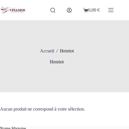
Passer
au
0,00
€
Panier
contenu
d’achat
Accueil
/
Henriot
Henriot
Aucun produit ne correspond à votre sélection.
Notre Histoire