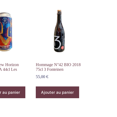
ew Horizon
Hommage N°42 BIO 2018
 44cl Les
75cl 3 Fonteinen
55,00
€
r au panier
Ajouter au panier