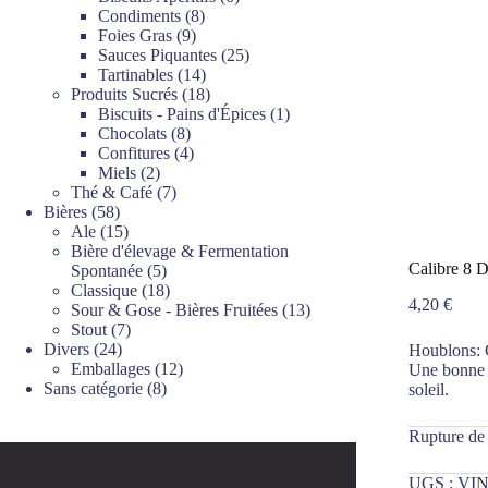
8
produits
Condiments
8
9
produits
Foies Gras
9
produits
25
Sauces Piquantes
25
14
produits
Tartinables
14
produits
18
Produits Sucrés
18
produits
1
Biscuits - Pains d'Épices
1
8
produit
Chocolats
8
produits
4
Confitures
4
2
produits
Miels
2
produits
7
Thé & Café
7
58
produits
Bières
58
produits
15
Ale
15
produits
Bière d'élevage & Fermentation
Calibre 8 
5
Spontanée
5
produits
18
Classique
18
4,20
€
produits
13
Sour & Gose - Bières Fruitées
13
7
produits
Stout
7
24
produits
Divers
24
Houblons: C
produits
12
Emballages
12
Une bonne 
8
produits
Sans catégorie
8
soleil.
produits
Rupture de
UGS :
VIN