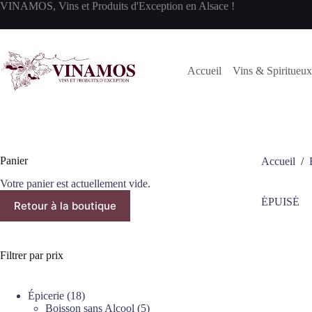
Passer
VINAMOS, Vins et Produits d'Exception en Alsace !
au
contenu
Accueil
Vins & Spiritueux
Panier
Accueil
/
Votre panier est actuellement vide.
ÉPUISÉ
Retour à la boutique
Filtrer par prix
18
Épicerie
18
produits
5
Boisson sans Alcool
5