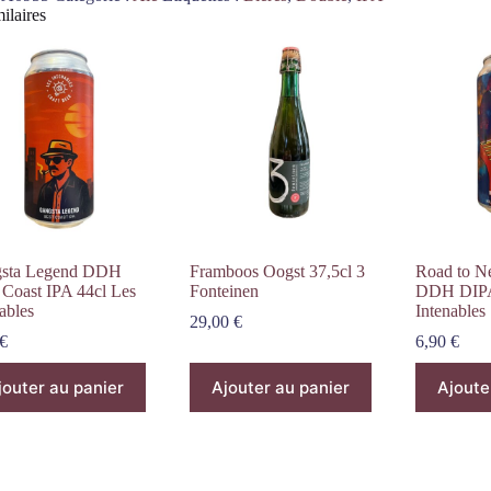
ilaires
sta Legend DDH
Framboos Oogst 37,5cl 3
Road to N
 Coast IPA 44cl Les
Fonteinen
DDH DIPA
ables
Intenables
29,00
€
€
6,90
€
jouter au panier
Ajouter au panier
Ajoute