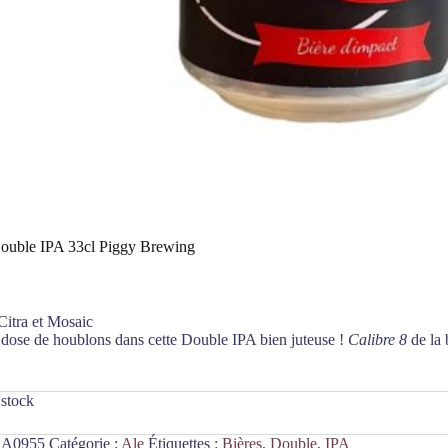
Double IPA 33cl Piggy Brewing
itra et Mosaic
dose de houblons dans cette Double IPA bien juteuse !
Calibre 8
de la 
 stock
A0955
Catégorie :
Ale
Étiquettes :
Bières
,
Double
,
IPA