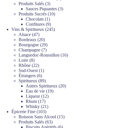
3
produits
Produits Salés
3
produits
3
Sauces Piquantes
3
10
produits
Produits Sucrés
10
1
produits
Chocolats
1
produit
9
Confitures
9
produits
245
Vins & Spiritueux
245
47
produits
Alsace
47
produits
20
Bordeaux
20
produits
29
Bourgogne
29
7
produits
Champagne
7
produits
16
Languedoc-Roussillon
16
8
produits
Loire
8
produits
22
Rhône
22
produits
1
Sud-Ouest
1
6
produit
Étrangers
6
produits
89
Spiritueux
89
produits
20
Autres Spiritueux
20
19
produits
Eau de vie
19
12
produits
Liqueur
12
17
produits
Rhum
17
produits
21
Whisky
21
103
produits
Épicerie Fine
103
produits
15
Boisson Sans Alcool
15
63
produits
Produits Salés
63
produits
6
Biscuits Apéritifs
6