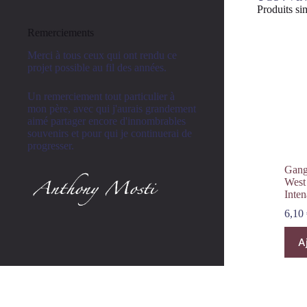
Produits sim
Remerciements
Merci à tous ceux qui ont rendu ce
projet possible au fil des années.
Un remerciement tout particulier à
mon père, avec qui j'aurais grandement
aimé partager encore d'innombrables
souvenirs et pour qui je continuerai de
progresser.
Gang
West
Inten
6,10
A