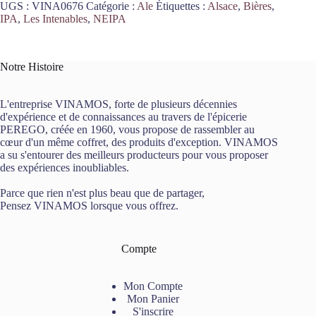
UGS :
VINA0676
Catégorie :
Ale
Étiquettes :
Alsace
,
Bières
,
Therapy
IPA
,
Les Intenables
,
NEIPA
NEIPA
44cl
Les
Intenables
Notre Histoire
L'entreprise VINAMOS, forte de plusieurs décennies
d'expérience et de connaissances au travers de l'épicerie
PEREGO, créée en 1960, vous propose de rassembler au
cœur d'un même coffret, des produits d'exception. VINAMOS
a su s'entourer des meilleurs producteurs pour vous proposer
des expériences inoubliables.
Parce que rien n'est plus beau que de partager,
Pensez VINAMOS lorsque vous offrez.
Compte
Mon Compte
Mon Panier
S'inscrire