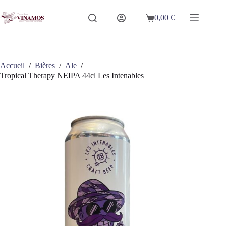
Passer
au
0,00
€
Panier
contenu
d’achat
Accueil
/
Bières
/
Ale
/
Tropical Therapy NEIPA 44cl Les Intenables