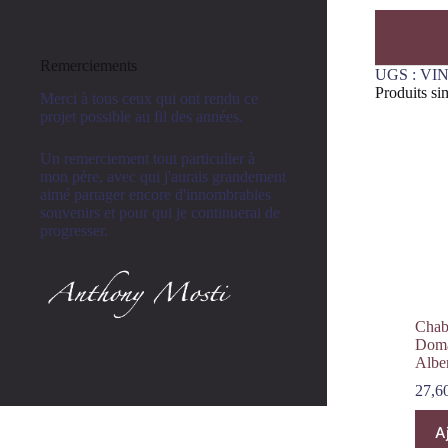
Remerciements
UGS :
VIN
Produits sim
Merci à tous ceux qui ont rendu ce
projet possible au fil des années.
Un remerciement tout particulier à
mon père, avec qui j'aurais grandement
aimé partager encore d'innombrables
souvenirs et pour qui je continuerai de
progresser.
Chab
Doma
Albe
27,6
A