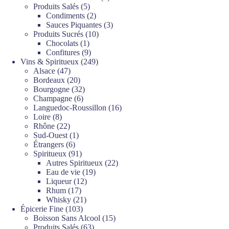
5
produits
Produits Salés
5
produits
2
Condiments
2
produits
3
Sauces Piquantes
3
10
produits
Produits Sucrés
10
1
produits
Chocolats
1
produit
9
Confitures
9
produits
249
Vins & Spiritueux
249
47
produits
Alsace
47
produits
20
Bordeaux
20
produits
32
Bourgogne
32
6
produits
Champagne
6
produits
16
Languedoc-Roussillon
16
8
produits
Loire
8
produits
22
Rhône
22
produits
1
Sud-Ouest
1
6
produit
Étrangers
6
produits
91
Spiritueux
91
produits
22
Autres Spiritueux
22
19
produits
Eau de vie
19
12
produits
Liqueur
12
17
produits
Rhum
17
produits
21
Whisky
21
103
produits
Épicerie Fine
103
produits
15
Boisson Sans Alcool
15
63
produits
Produits Salés
63