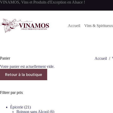
Passer
VINAMOS, Vins et Produits d'Exception en Alsace !
au
contenu
Accueil
Vins & Spiritueux
Panier
Accueil
/
Votre panier est actuellement vide.
Retour à la boutique
Filtrer par prix
21
Épicerie
21
produits
6
Boisson sans Alcool
6