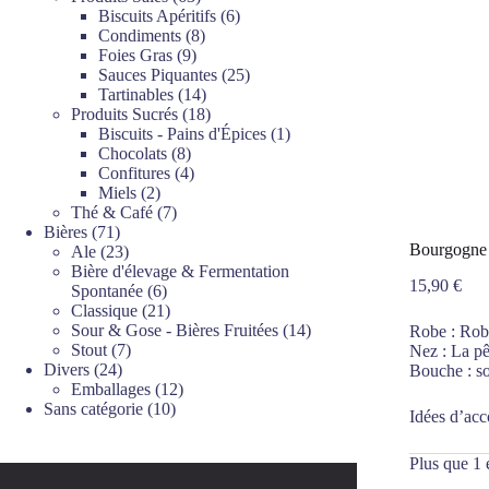
produits
6
Biscuits Apéritifs
6
8
produits
Condiments
8
9
produits
Foies Gras
9
produits
25
Sauces Piquantes
25
14
produits
Tartinables
14
produits
18
Produits Sucrés
18
produits
1
Biscuits - Pains d'Épices
1
8
produit
Chocolats
8
produits
4
Confitures
4
2
produits
Miels
2
produits
7
Thé & Café
7
71
produits
Bières
71
Bourgogne 
produits
23
Ale
23
produits
Bière d'élevage & Fermentation
15,90
€
6
Spontanée
6
produits
21
Classique
21
produits
14
Sour & Gose - Bières Fruitées
14
Robe : Robe 
7
produits
Stout
7
Nez : La pê
24
produits
Divers
24
Bouche : so
produits
12
Emballages
12
10
produits
Sans catégorie
10
Idées d’acc
produits
Plus que 1 