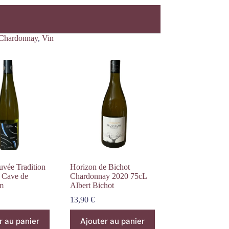
Chardonnay
,
Vin
uvée Tradition
Horizon de Bichot
 Cave de
Chardonnay 2020 75cL
m
Albert Bichot
13,90
€
r au panier
Ajouter au panier