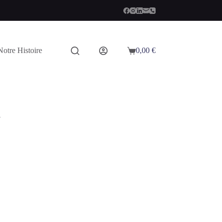
Notre Histoire
0,00
€
Panier
d’achat
l