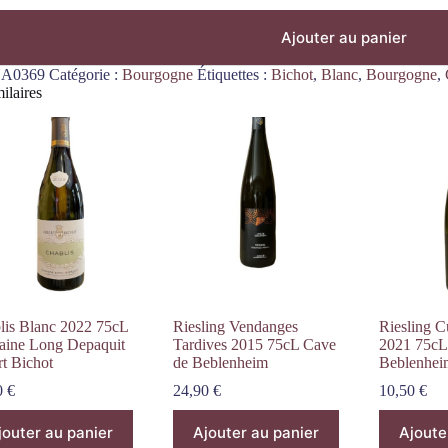
Ajouter au panier
A0369
Catégorie :
Bourgogne
Étiquettes :
Bichot
,
Blanc
,
Bourgogne
,
ilaires
lis Blanc 2022 75cL
Riesling Vendanges
Riesling C
ine Long Depaquit
Tardives 2015 75cL Cave
2021 75cL
rt Bichot
de Beblenheim
Beblenhei
0
€
24,90
€
10,50
€
jouter au panier
Ajouter au panier
Ajoute