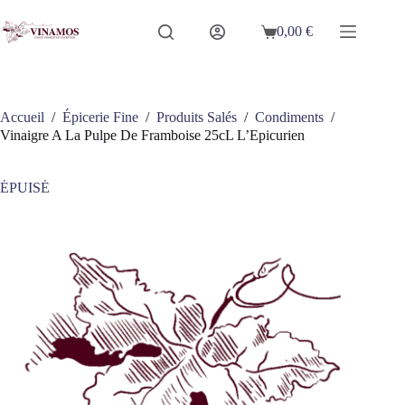
Passer
au
0,00
€
Panier
contenu
d’achat
Accueil
/
Épicerie Fine
/
Produits Salés
/
Condiments
/
Vinaigre A La Pulpe De Framboise 25cL L’Epicurien
ÉPUISÉ