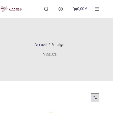
Passer
au
0,00
€
Panier
contenu
d’achat
Accueil
/
Vinaigre
Vinaigre