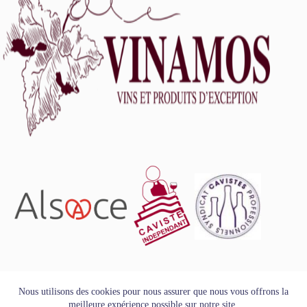
L'abus d'alcool est dangereux pour la santé, à consommer
Nous utilisons des cookies pour nous assurer que nous vous offrons la
avec modération.
meilleure expérience possible sur notre site.