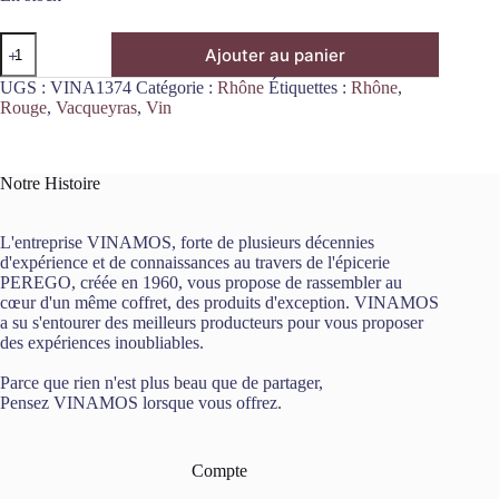
quantité
Ajouter au panier
de
Vacqueyras
UGS :
VINA1374
Catégorie :
Rhône
Étiquettes :
Rhône
,
Rouge
Rouge
,
Vacqueyras
,
Vin
Le
Poète
2024
75cL
Notre Histoire
Domaine
la
Fourmone
L'entreprise VINAMOS, forte de plusieurs décennies
d'expérience et de connaissances au travers de l'épicerie
PEREGO, créée en 1960, vous propose de rassembler au
cœur d'un même coffret, des produits d'exception. VINAMOS
a su s'entourer des meilleurs producteurs pour vous proposer
des expériences inoubliables.
Parce que rien n'est plus beau que de partager,
Pensez VINAMOS lorsque vous offrez.
Compte