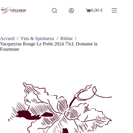
Passer
au
0,00
€
Panier
contenu
d’achat
Accueil
/
Vins & Spiritueux
/
Rhône
/
Vacqueyras Rouge Le Poète 2024 75cL Domaine la
Fourmone