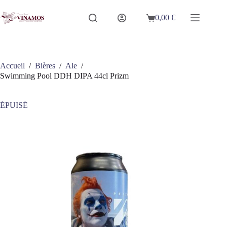
Passer
au
0,00
€
Panier
contenu
d’achat
Accueil
/
Bières
/
Ale
/
Swimming Pool DDH DIPA 44cl Prizm
ÉPUISÉ