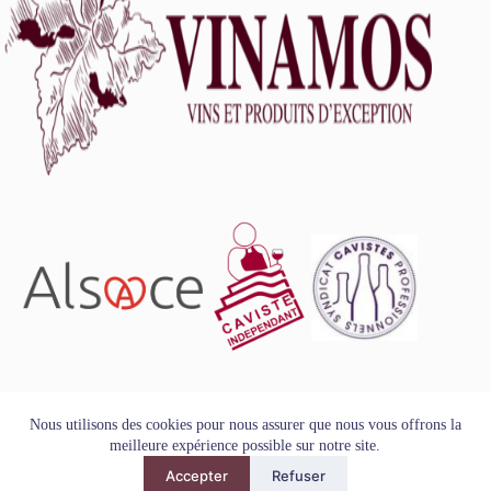
L'abus d'alcool est dangereux pour la santé, à consommer
Nous utilisons des cookies pour nous assurer que nous vous offrons la
avec modération.
meilleure expérience possible sur notre site.
Tous droits réservés - Copyright VINAMOS © 2026
Accepter
Refuser
Mentions Légales
-
Conditions Générales de Vente
-
Politique