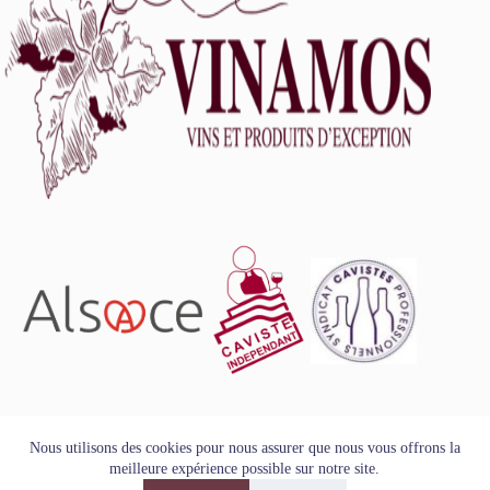
L'abus d'alcool est dangereux pour la santé, à consommer
Nous utilisons des cookies pour nous assurer que nous vous offrons la
avec modération.
meilleure expérience possible sur notre site.
Tous droits réservés - Copyright VINAMOS © 2026