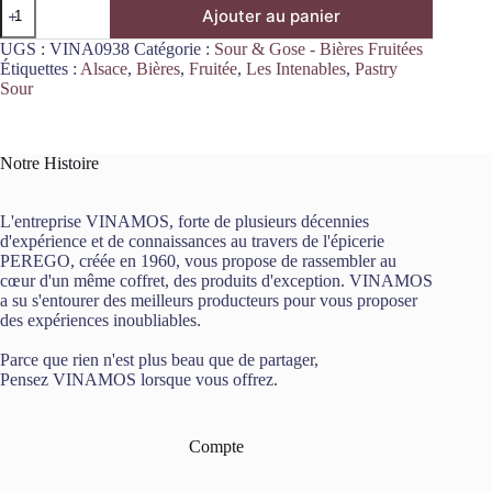
quantité
Ajouter au panier
de
Super
UGS :
VINA0938
Catégorie :
Sour & Gose - Bières Fruitées
Muffin
Étiquettes :
Alsace
,
Bières
,
Fruitée
,
Les Intenables
,
Pastry
Pastry
Sour
Sour
44cl
Les
Intenables
Notre Histoire
L'entreprise VINAMOS, forte de plusieurs décennies
d'expérience et de connaissances au travers de l'épicerie
PEREGO, créée en 1960, vous propose de rassembler au
cœur d'un même coffret, des produits d'exception. VINAMOS
a su s'entourer des meilleurs producteurs pour vous proposer
des expériences inoubliables.
Parce que rien n'est plus beau que de partager,
Pensez VINAMOS lorsque vous offrez.
Compte