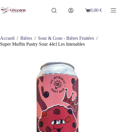
Passer
au
0,00
€
Panier
contenu
d’achat
Accueil
/
Bières
/
Sour & Gose - Bières Fruitées
/
Super Muffin Pastry Sour 44cl Les Intenables