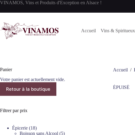
Passer
VINAMOS, Vins et Produits d'Exception en Alsace !
au
contenu
Accueil
Vins & Spiritueux
Panier
Accueil
/
Votre panier est actuellement vide.
ÉPUISÉ
Retour à la boutique
Filtrer par prix
18
Épicerie
18
produits
5
Boisson sans Alcool
5