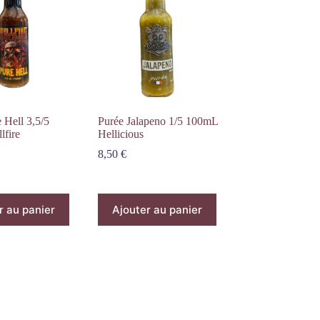
 Hell 3,5/5
Purée Jalapeno 1/5 100mL
lfire
Hellicious
8,50
€
r au panier
Ajouter au panier