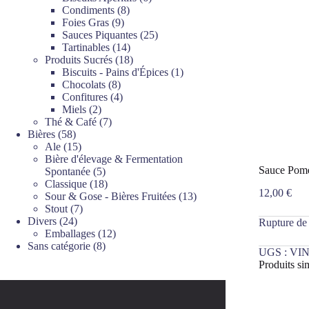
8
produits
Condiments
8
9
produits
Foies Gras
9
produits
25
Sauces Piquantes
25
14
produits
Tartinables
14
produits
18
Produits Sucrés
18
produits
1
Biscuits - Pains d'Épices
1
8
produit
Chocolats
8
produits
4
Confitures
4
2
produits
Miels
2
produits
7
Thé & Café
7
58
produits
Bières
58
produits
15
Ale
15
produits
Bière d'élevage & Fermentation
Sauce Pome
5
Spontanée
5
produits
18
Classique
18
12,00
€
produits
13
Sour & Gose - Bières Fruitées
13
7
produits
Stout
7
24
produits
Divers
24
Rupture de
produits
12
Emballages
12
8
produits
Sans catégorie
8
UGS :
VIN
produits
Produits sim