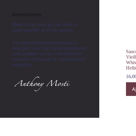
Remerciements
Merci à tous ceux qui ont rendu ce
projet possible au fil des années.
Un remerciement tout particulier à
mon père, avec qui j'aurais grandement
Sauc
aimé partager encore d'innombrables
Vieil
souvenirs et pour qui je continuerai de
Whis
progresser.
Helli
16,0
A