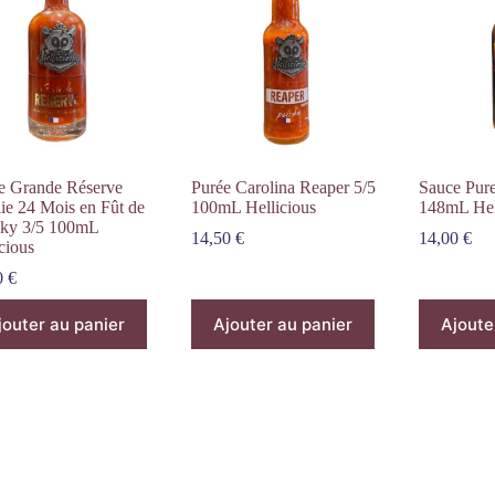
e Grande Réserve
Purée Carolina Reaper 5/5
Sauce Pure
lie 24 Mois en Fût de
100mL Hellicious
148mL Hel
ky 3/5 100mL
14,50
€
14,00
€
cious
0
€
jouter au panier
Ajouter au panier
Ajoute