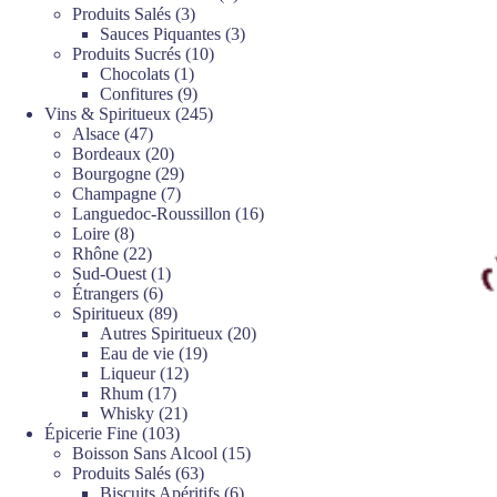
3
produits
Produits Salés
3
produits
3
Sauces Piquantes
3
10
produits
Produits Sucrés
10
1
produits
Chocolats
1
produit
9
Confitures
9
produits
245
Vins & Spiritueux
245
47
produits
Alsace
47
produits
20
Bordeaux
20
produits
29
Bourgogne
29
7
produits
Champagne
7
produits
16
Languedoc-Roussillon
16
8
produits
Loire
8
produits
22
Rhône
22
produits
1
Sud-Ouest
1
6
produit
Étrangers
6
produits
89
Spiritueux
89
produits
20
Autres Spiritueux
20
19
produits
Eau de vie
19
12
produits
Liqueur
12
17
produits
Rhum
17
produits
21
Whisky
21
103
produits
Épicerie Fine
103
produits
15
Boisson Sans Alcool
15
63
produits
Produits Salés
63
produits
6
Biscuits Apéritifs
6