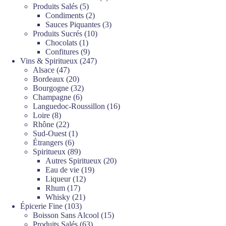
5
produits
Produits Salés
5
produits
2
Condiments
2
produits
3
Sauces Piquantes
3
10
produits
Produits Sucrés
10
1
produits
Chocolats
1
produit
9
Confitures
9
produits
247
Vins & Spiritueux
247
47
produits
Alsace
47
produits
20
Bordeaux
20
produits
32
Bourgogne
32
6
produits
Champagne
6
produits
16
Languedoc-Roussillon
16
8
produits
Loire
8
produits
22
Rhône
22
produits
1
Sud-Ouest
1
6
produit
Étrangers
6
produits
89
Spiritueux
89
produits
20
Autres Spiritueux
20
19
produits
Eau de vie
19
12
produits
Liqueur
12
17
produits
Rhum
17
produits
21
Whisky
21
103
produits
Épicerie Fine
103
produits
15
Boisson Sans Alcool
15
63
produits
Produits Salés
63