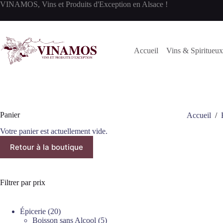
Passer
VINAMOS, Vins et Produits d'Exception en Alsace !
au
contenu
Accueil
Vins & Spiritueux
Panier
Accueil
/
Votre panier est actuellement vide.
Retour à la boutique
Filtrer par prix
20
Épicerie
20
produits
5
Boisson sans Alcool
5