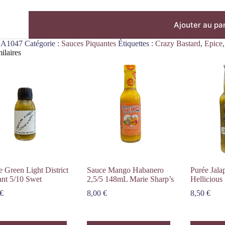
Ajouter au pa
A1047
Catégorie :
Sauces Piquantes
Étiquettes :
Crazy Bastard
,
Epice
ilaires
 Green Light District
Sauce Mango Habanero
Purée Jal
ant 5/10 Swet
2,5/5 148mL Marie Sharp’s
Hellicious
€
8,00
€
8,50
€