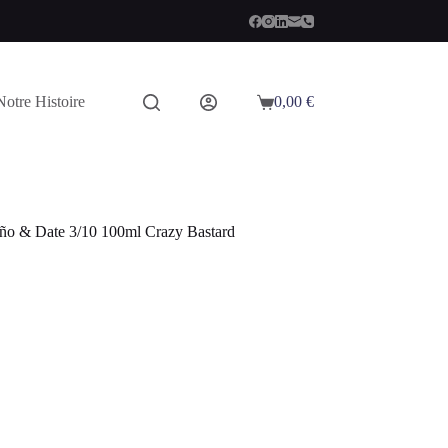
Notre Histoire
0,00
€
Panier
d’achat
eño & Date 3/10 100ml Crazy Bastard