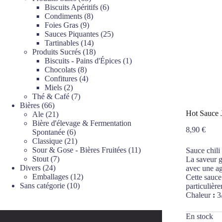
produits
6
Biscuits Apéritifs
6
8
produits
Condiments
8
9
produits
Foies Gras
9
produits
25
Sauces Piquantes
25
14
produits
Tartinables
14
produits
18
Produits Sucrés
18
produits
1
Biscuits - Pains d'Épices
1
8
produit
Chocolats
8
produits
4
Confitures
4
2
produits
Miels
2
produits
7
Thé & Café
7
66
produits
Bières
66
Hot Sauce 
produits
21
Ale
21
produits
Bière d'élevage & Fermentation
8,90
€
6
Spontanée
6
produits
21
Classique
21
produits
11
Sour & Gose - Bières Fruitées
11
Sauce chili
7
produits
Stout
7
La saveur g
24
produits
Divers
24
avec une ag
produits
12
Emballages
12
Cette sauce
10
produits
Sans catégorie
10
particulière
produits
Chaleur
:
3
En stock