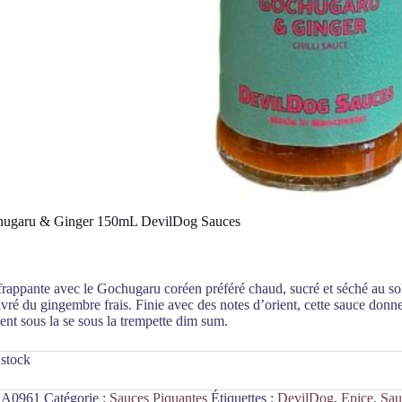
hugaru & Ginger 150mL DevilDog Sauces
rappante avec le Gochugaru coréen préféré chaud, sucré et séché au sol
vré du gingembre frais. Finie avec des notes d’orient, cette sauce donne
nt sous la se sous la trempette dim sum.
 stock
A0961
Catégorie :
Sauces Piquantes
Étiquettes :
DevilDog
,
Epice
,
Sau