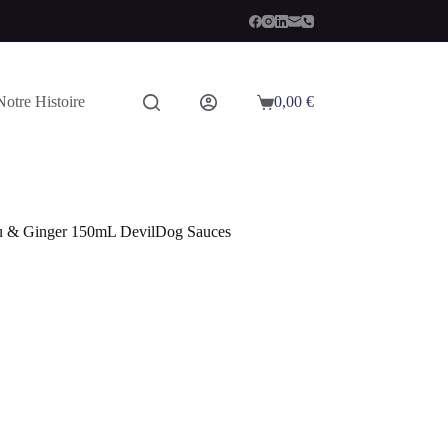
Notre Histoire
0,00
€
Panier
d’achat
u & Ginger 150mL DevilDog Sauces