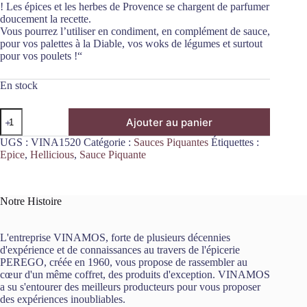
! Les épices et les herbes de Provence se chargent de parfumer
doucement la recette.
Vous pourrez l’utiliser en condiment, en complément de sauce,
pour vos palettes à la Diable, vos woks de légumes et surtout
pour vos poulets !“
En stock
quantité
Ajouter au panier
de
Sauce
UGS :
VINA1520
Catégorie :
Sauces Piquantes
Étiquettes :
Barbecue
Epice
,
Hellicious
,
Sauce Piquante
Moutarde
&
Miel
250mL
Notre Histoire
Hellicious
L'entreprise VINAMOS, forte de plusieurs décennies
d'expérience et de connaissances au travers de l'épicerie
PEREGO, créée en 1960, vous propose de rassembler au
cœur d'un même coffret, des produits d'exception. VINAMOS
a su s'entourer des meilleurs producteurs pour vous proposer
des expériences inoubliables.