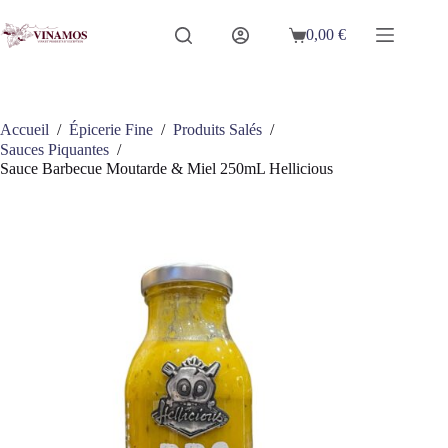
Passer
au
0,00
€
Panier
contenu
d’achat
Accueil
/
Épicerie Fine
/
Produits Salés
/
Sauces Piquantes
/
Sauce Barbecue Moutarde & Miel 250mL Hellicious