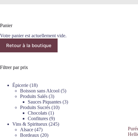
Panier
Votre panier est actuellement vide.
Retour à la boutique
Filtrer par prix
18
Épicerie
18
produits
5
Boisson sans Alcool
5
3
produits
Produits Salés
3
produits
3
Sauces Piquantes
3
10
produits
Produits Sucrés
10
1
produits
Chocolats
1
produit
9
Confitures
9
produits
245
Vins & Spiritueux
245
Puré
47
produits
Alsace
47
Helli
produits
20
Bordeaux
20