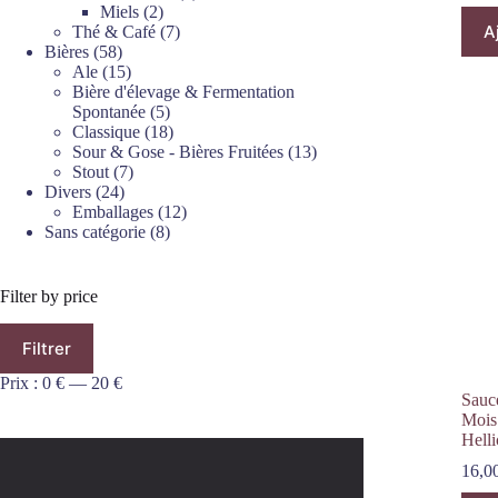
2
produits
Miels
2
A
produits
7
Thé & Café
7
58
produits
Bières
58
produits
15
Ale
15
produits
Bière d'élevage & Fermentation
5
Spontanée
5
produits
18
Classique
18
produits
13
Sour & Gose - Bières Fruitées
13
7
produits
Stout
7
24
produits
Divers
24
produits
12
Emballages
12
8
produits
Sans catégorie
8
produits
Filter by price
Prix
Prix
Filtrer
min
max
Prix :
0 €
—
20 €
Sauc
Mois
Helli
16,0