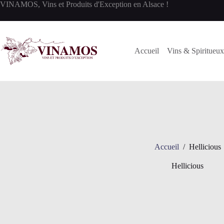
Passer
VINAMOS, Vins et Produits d'Exception en Alsace !
au
contenu
Accueil
Vins & Spiritueux
Accueil
/
Hellicious
Hellicious