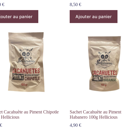
0
€
8,50
€
jouter au panier
Ajouter au panier
et Cacahuète au Piment Chipotle
Sachet Cacahuète au Piment
 Hellicious
Habanero 100g Hellicious
€
4,90
€