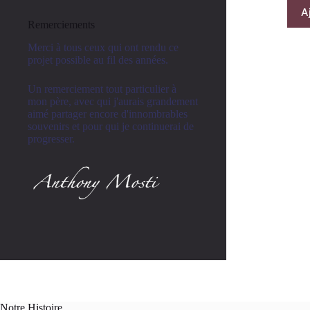
A
Remerciements
Merci à tous ceux qui ont rendu ce
projet possible au fil des années.
Un remerciement tout particulier à
mon père, avec qui j'aurais grandement
aimé partager encore d'innombrables
souvenirs et pour qui je continuerai de
progresser.
Notre Histoire