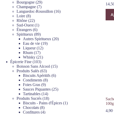
produits
29
Bourgogne
29
14,5
7
produits
Champagne
7
produits
16
Languedoc-Roussillon
16
A
8
produits
Loire
8
produits
22
Rhône
22
produits
1
Sud-Ouest
1
6
produit
Étrangers
6
produits
89
Spiritueux
89
produits
20
Autres Spiritueux
20
19
produits
Eau de vie
19
12
produits
Liqueur
12
17
produits
Rhum
17
produits
21
Whisky
21
103
produits
Épicerie Fine
103
produits
15
Boisson Sans Alcool
15
63
produits
Produits Salés
63
produits
6
Biscuits Apéritifs
6
8
produits
Condiments
8
9
produits
Foies Gras
9
produits
25
Sauces Piquantes
25
14
produits
Tartinables
14
produits
18
Produits Sucrés
18
Sach
produits
1
Biscuits - Pains d'Épices
1
100g
8
produit
Chocolats
8
4,90
produits
4
Confitures
4