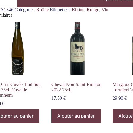
A1346
Catégorie :
Rhône
Étiquettes :
Rhône
,
Rouge
,
Vin
ilaires
 Gris Cuvée Tradition
Cheval Noir Saint-Emilion
Margaux C
 75cL Cave de
2022 75cL
Terrefort 
enheim
17,50
€
29,90
€
0
€
jouter au panier
Ajouter au panier
Ajoute