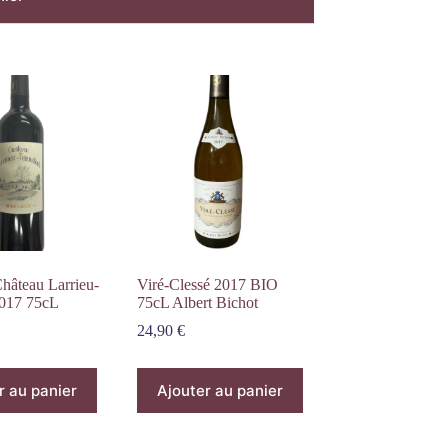
hâteau Larrieu-
Viré-Clessé 2017 BIO
2017 75cL
75cL Albert Bichot
24,90
€
r au panier
Ajouter au panier