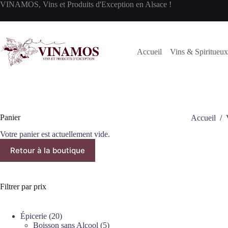
Passer
VINAMOS, Vins et Produits d'Exception en Alsace !
au
contenu
Accueil
Vins & Spiritueux
Panier
Accueil
/
Votre panier est actuellement vide.
Retour à la boutique
Filtrer par prix
20
Épicerie
20
produits
5
Boisson sans Alcool
5