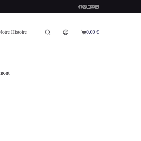
Notre Histoire
0,00
€
Panier
d’achat
rmont