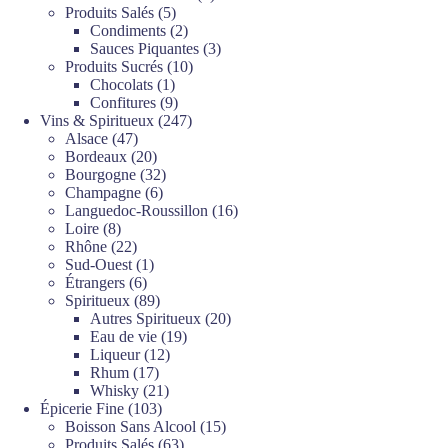
5
produits
Produits Salés
5
produits
2
Condiments
2
produits
3
Sauces Piquantes
3
10
produits
Produits Sucrés
10
1
produits
Chocolats
1
produit
9
Confitures
9
produits
247
Vins & Spiritueux
247
47
produits
Alsace
47
produits
20
Bordeaux
20
produits
32
Bourgogne
32
6
produits
Champagne
6
produits
16
Languedoc-Roussillon
16
8
produits
Loire
8
produits
22
Rhône
22
produits
1
Sud-Ouest
1
6
produit
Étrangers
6
produits
89
Spiritueux
89
produits
20
Autres Spiritueux
20
19
produits
Eau de vie
19
12
produits
Liqueur
12
17
produits
Rhum
17
produits
21
Whisky
21
103
produits
Épicerie Fine
103
produits
15
Boisson Sans Alcool
15
63
produits
Produits Salés
63