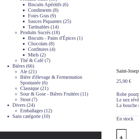
produits
6
Biscuits Apéritifs
6
8
produits
Condiments
8
9
produits
Foies Gras
9
produits
25
Sauces Piquantes
25
14
produits
Tartinables
14
produits
18
Produits Sucrés
18
produits
1
Biscuits - Pains d'Épices
1
8
produit
Chocolats
8
produits
4
Confitures
4
2
produits
Miels
2
produits
7
Thé & Café
7
66
produits
Bières
66
Saint-Jose
produits
21
Ale
21
produits
Bière d'élevage & Fermentation
25,90
€
6
Spontanée
6
produits
21
Classique
21
produits
11
Sour & Gose - Bières Fruitées
11
Robe pourp
7
produits
Stout
7
Le nez révè
24
produits
Divers
24
La bouche e
produits
12
Emballages
12
10
produits
Sans catégorie
10
En stock
produits
quantité
de