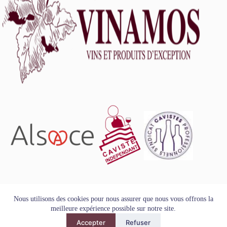
L'abus d'alcool est dangereux pour la santé, à consommer
Nous utilisons des cookies pour nous assurer que nous vous offrons la
avec modération.
meilleure expérience possible sur notre site.
Tous droits réservés - Copyright VINAMOS © 2026
Accepter
Refuser