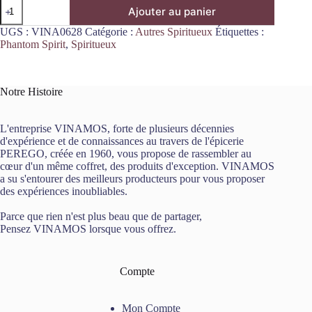
quantité
Ajouter au panier
de
Spiritueux
UGS :
VINA0628
Catégorie :
Autres Spiritueux
Étiquettes :
Pinnacle
Phantom Spirit
,
Spiritueux
Pinaceae
Drops
50cl
Phantom
Notre Histoire
Spirit
L'entreprise VINAMOS, forte de plusieurs décennies
d'expérience et de connaissances au travers de l'épicerie
PEREGO, créée en 1960, vous propose de rassembler au
cœur d'un même coffret, des produits d'exception. VINAMOS
a su s'entourer des meilleurs producteurs pour vous proposer
des expériences inoubliables.
Parce que rien n'est plus beau que de partager,
Pensez VINAMOS lorsque vous offrez.
Compte
Mon Compte