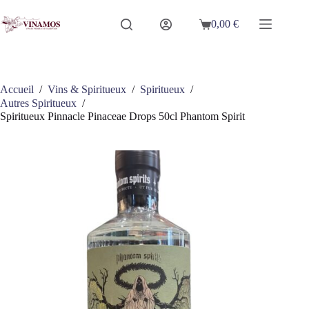
Passer
au
0,00
€
Panier
contenu
d’achat
Accueil
/
Vins & Spiritueux
/
Spiritueux
/
Autres Spiritueux
/
Spiritueux Pinnacle Pinaceae Drops 50cl Phantom Spirit