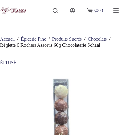
Passer
au
0,00
€
Panier
contenu
d’achat
Accueil
/
Épicerie Fine
/
Produits Sucrés
/
Chocolats
/
Réglette 6 Rochers Assortis 60g Chocolaterie Schaal
ÉPUISÉ