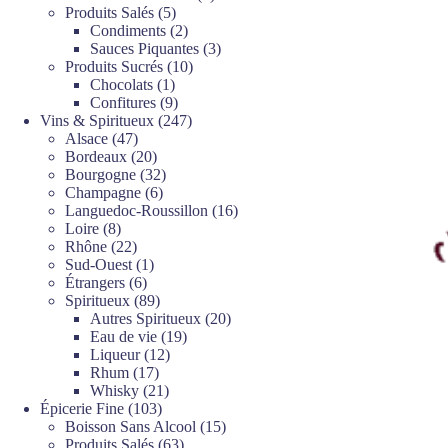
5
produits
Produits Salés
5
produits
2
Condiments
2
produits
3
Sauces Piquantes
3
10
produits
Produits Sucrés
10
1
produits
Chocolats
1
produit
9
Confitures
9
produits
247
Vins & Spiritueux
247
47
produits
Alsace
47
produits
20
Bordeaux
20
produits
32
Bourgogne
32
6
produits
Champagne
6
produits
16
Languedoc-Roussillon
16
8
produits
Loire
8
produits
22
Rhône
22
produits
1
Sud-Ouest
1
6
produit
Étrangers
6
produits
89
Spiritueux
89
produits
20
Autres Spiritueux
20
19
produits
Eau de vie
19
12
produits
Liqueur
12
17
produits
Rhum
17
produits
21
Whisky
21
103
produits
Épicerie Fine
103
produits
15
Boisson Sans Alcool
15
63
produits
Produits Salés
63