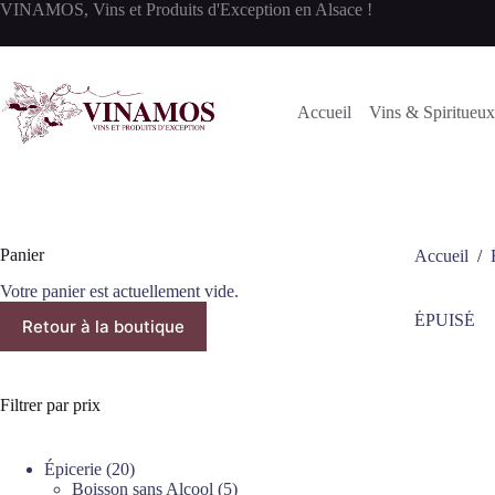
Passer
VINAMOS, Vins et Produits d'Exception en Alsace !
au
contenu
Accueil
Vins & Spiritueux
Panier
Accueil
/
Votre panier est actuellement vide.
ÉPUISÉ
Retour à la boutique
Filtrer par prix
20
Épicerie
20
produits
5
Boisson sans Alcool
5