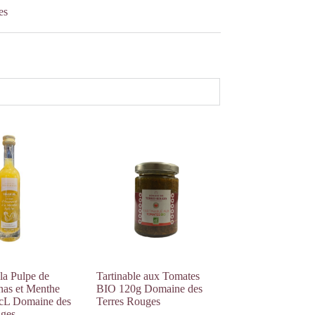
es
 la Pulpe de
Tartinable aux Tomates
nas et Menthe
BIO 120g Domaine des
0cL Domaine des
Terres Rouges
uges