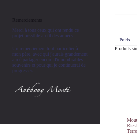
Remerciements
Merci à tous ceux qui ont rendu ce
projet possible au fil des années.
Poids
Un remerciement tout particulier à
Produits sim
mon père, avec qui j'aurais grandement
aimé partager encore d'innombrables
souvenirs et pour qui je continuerai de
progresser.
Mout
Ries
Terr