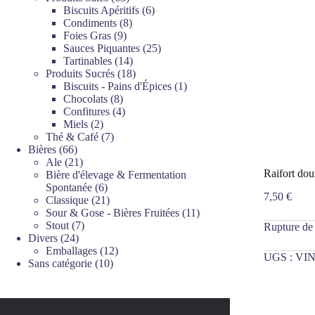
produits
6
Biscuits Apéritifs
6
8
produits
Condiments
8
9
produits
Foies Gras
9
produits
25
Sauces Piquantes
25
14
produits
Tartinables
14
produits
18
Produits Sucrés
18
produits
1
Biscuits - Pains d'Épices
1
8
produit
Chocolats
8
produits
4
Confitures
4
2
produits
Miels
2
produits
7
Thé & Café
7
66
produits
Bières
66
produits
21
Ale
21
Raifort do
produits
Bière d'élevage & Fermentation
6
Spontanée
6
7,50
€
produits
21
Classique
21
produits
11
Sour & Gose - Bières Fruitées
11
7
produits
Stout
7
Rupture de
24
produits
Divers
24
produits
12
Emballages
12
UGS :
VIN
10
produits
Sans catégorie
10
produits