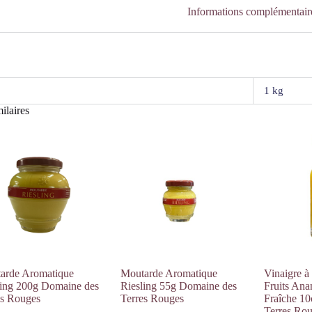
Informations complémentair
1 kg
ilaires
arde Aromatique
Moutarde Aromatique
Vinaigre à
ling 200g Domaine des
Riesling 55g Domaine des
Fruits Ana
es Rouges
Terres Rouges
Fraîche 1
Terres Ro