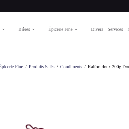
Bières
Épicerie Fine
Divers
Services
Épicerie Fine
/
Produits Salés
/
Condiments
/
Raifort doux 200g Do