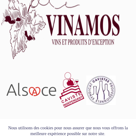
L'abus d'alcool est dangereux pour la santé, à consommer
Nous utilisons des cookies pour nous assurer que nous vous offrons la
avec modération.
meilleure expérience possible sur notre site.