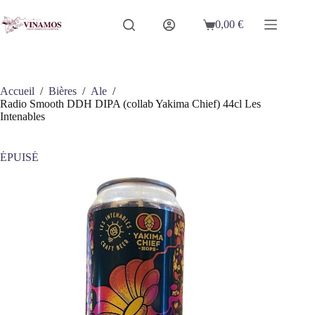
Passer
au
0,00
€
Panier
contenu
d’achat
Accueil
/
Bières
/
Ale
/
Radio Smooth DDH DIPA (collab Yakima Chief) 44cl Les
Intenables
ÉPUISÉ