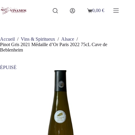
Passer
au
0,00
€
Panier
contenu
d’achat
Accueil
/
Vins & Spiritueux
/
Alsace
/
Pinot Gris 2021 Médaille d’Or Paris 2022 75cL Cave de
Beblenheim
ÉPUISÉ