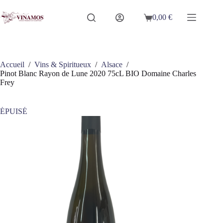
Passer
au
0,00
€
Panier
contenu
d’achat
Accueil
/
Vins & Spiritueux
/
Alsace
/
Pinot Blanc Rayon de Lune 2020 75cL BIO Domaine Charles
Frey
ÉPUISÉ