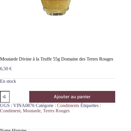
Moutarde Divine à la Truffe 55g Domaine des Terres Rouges
6,50
€
En stock
quantité
Ajouter au panier
de
Moutarde
UGS :
VINA0876
Catégorie :
Condiments
Étiquettes :
Divine
Condiment
,
Moutarde
,
Terres Rouges
à
la
Truffe
55g
Notre Histoire