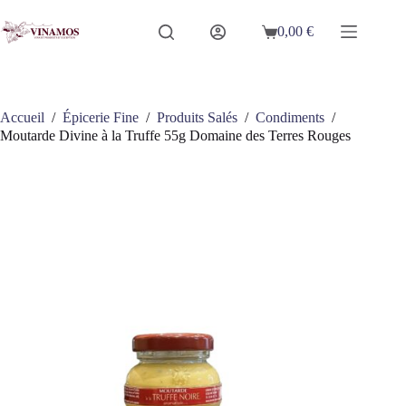
Passer
au
0,00
€
Panier
contenu
d’achat
Accueil
/
Épicerie Fine
/
Produits Salés
/
Condiments
/
Moutarde Divine à la Truffe 55g Domaine des Terres Rouges