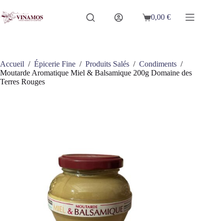
Passer
au
0,00
€
Panier
contenu
d’achat
Accueil
/
Épicerie Fine
/
Produits Salés
/
Condiments
/
Moutarde Aromatique Miel & Balsamique 200g Domaine des
Terres Rouges