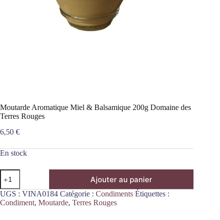
Moutarde Aromatique Miel & Balsamique 200g Domaine des
Terres Rouges
6,50
€
En stock
quantité
Ajouter au panier
de
Moutarde
UGS :
VINA0184
Catégorie :
Condiments
Étiquettes :
Aromatique
Condiment
,
Moutarde
,
Terres Rouges
Miel
&