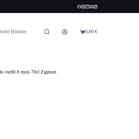
Notre Histoire
0,00
€
Panier
d’achat
 vieilli 8 mois 70cl Zignum