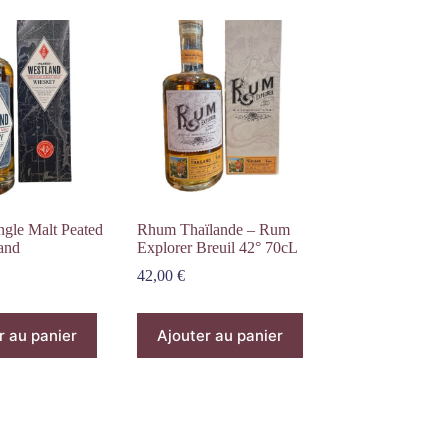
ngle Malt Peated
Rhum Thaïlande – Rum
and
Explorer Breuil 42° 70cL
42,00
€
r au panier
Ajouter au panier