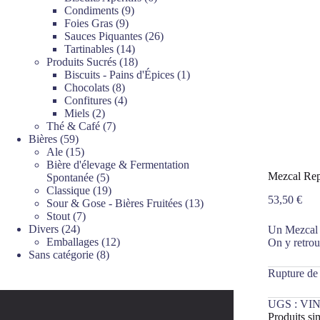
9
produits
Condiments
9
9
produits
Foies Gras
9
produits
26
Sauces Piquantes
26
14
produits
Tartinables
14
produits
18
Produits Sucrés
18
produits
1
Biscuits - Pains d'Épices
1
8
produit
Chocolats
8
produits
4
Confitures
4
2
produits
Miels
2
produits
7
Thé & Café
7
59
produits
Bières
59
produits
15
Ale
15
produits
Bière d'élevage & Fermentation
Mezcal Rep
5
Spontanée
5
produits
19
Classique
19
53,50
€
produits
13
Sour & Gose - Bières Fruitées
13
7
produits
Stout
7
24
produits
Divers
24
Un Mezcal v
produits
12
Emballages
12
On y retrou
8
produits
Sans catégorie
8
produits
Rupture de
UGS :
VIN
Produits sim