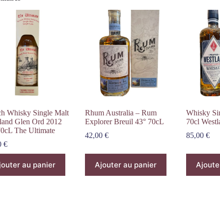
ch Whisky Single Malt
Rhum Australia – Rum
Whisky Si
land Glen Ord 2012
Explorer Breuil 43° 70cL
70cl Westl
70cL The Ultimate
42,00
€
85,00
€
0
€
jouter au panier
Ajouter au panier
Ajoute