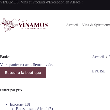
Passer
VINAMOS, Vins et Produits d'Exception en Alsace !
au
contenu
Accueil
Vins & Spiritueux
Panier
Accueil
/
Votre panier est actuellement vide.
ÉPUISÉ
Retour à la boutique
Filtrer par prix
18
Épicerie
18
produits
5
Boisson sans Alcool
5