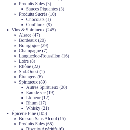
3
produits
Produits Salés
3
produits
3
Sauces Piquantes
3
10
produits
Produits Sucrés
10
1
produits
Chocolats
1
produit
9
Confitures
9
produits
245
Vins & Spiritueux
245
47
produits
Alsace
47
produits
20
Bordeaux
20
produits
29
Bourgogne
29
7
produits
Champagne
7
produits
16
Languedoc-Roussillon
16
8
produits
Loire
8
produits
22
Rhône
22
produits
1
Sud-Ouest
1
6
produit
Étrangers
6
produits
89
Spiritueux
89
produits
20
Autres Spiritueux
20
19
produits
Eau de vie
19
12
produits
Liqueur
12
17
produits
Rhum
17
produits
21
Whisky
21
105
produits
Épicerie Fine
105
produits
15
Boisson Sans Alcool
15
65
produits
Produits Salés
65
produits
6
Biscuits Apéritifs
6