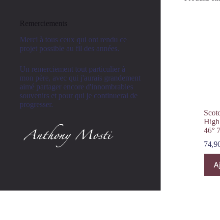
Remerciements
Merci à tous ceux qui ont rendu ce
projet possible au fil des années.
Un remerciement tout particulier à
mon père, avec qui j'aurais grandement
aimé partager encore d'innombrables
souvenirs et pour qui je continuerai de
progresser.
Scot
High
46° 
74,9
A