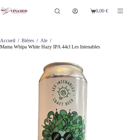
Passer
au
0,00
€
Panier
contenu
d’achat
Accueil
/
Bières
/
Ale
/
Mama Whipa White Hazy IPA 44cl Les Intenables