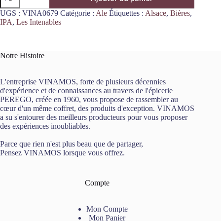
de
Mama
UGS :
VINA0679
Catégorie :
Ale
Étiquettes :
Alsace
,
Bières
,
Whipa
IPA
,
Les Intenables
White
Hazy
IPA
44cl
Notre Histoire
Les
Intenables
L'entreprise VINAMOS, forte de plusieurs décennies
d'expérience et de connaissances au travers de l'épicerie
PEREGO, créée en 1960, vous propose de rassembler au
cœur d'un même coffret, des produits d'exception. VINAMOS
a su s'entourer des meilleurs producteurs pour vous proposer
des expériences inoubliables.
Parce que rien n'est plus beau que de partager,
Pensez VINAMOS lorsque vous offrez.
Compte
Mon Compte
Mon Panier