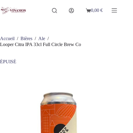
Passer
au
0,00
€
Panier
contenu
d’achat
Accueil
/
Bières
/
Ale
/
Looper Citra IPA 33cl Full Circle Brew Co
ÉPUISÉ