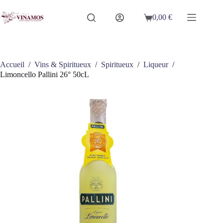
Passer
au
0,00
€
Panier
contenu
d’achat
Accueil
/
Vins & Spiritueux
/
Spiritueux
/
Liqueur
/
Limoncello Pallini 26° 50cL