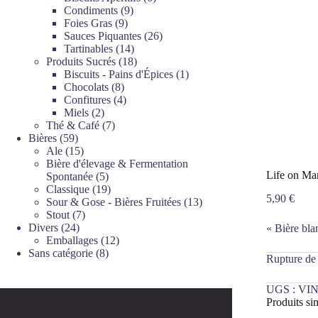
9
produits
Condiments
9
9
produits
Foies Gras
9
produits
26
Sauces Piquantes
26
14
produits
Tartinables
14
produits
18
Produits Sucrés
18
produits
1
Biscuits - Pains d'Épices
1
8
produit
Chocolats
8
produits
4
Confitures
4
2
produits
Miels
2
produits
7
Thé & Café
7
59
produits
Bières
59
produits
15
Ale
15
produits
Bière d'élevage & Fermentation
Life on Ma
5
Spontanée
5
produits
19
Classique
19
5,90
€
produits
13
Sour & Gose - Bières Fruitées
13
7
produits
Stout
7
24
produits
Divers
24
« Bière bla
produits
12
Emballages
12
8
produits
Sans catégorie
8
Rupture de
produits
UGS :
VIN
Produits sim