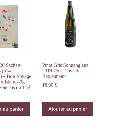
 20 Sachets
Pinot Gris Sonnenglanz
s (5*4
2018 75cL Cave de
s) « Bon Voyage
Beblenheim
» Blanc 40g
16,90
€
Français du Thé
r au panier
Ajouter au panier