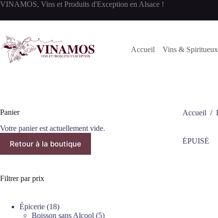
Passer
VINAMOS, Vins et Produits d'Exception en Alsace !
au
contenu
Accueil
Vins & Spiritueux
Panier
Accueil
/
Votre panier est actuellement vide.
ÉPUISÉ
Retour à la boutique
Filtrer par prix
18
Épicerie
18
produits
5
Boisson sans Alcool
5