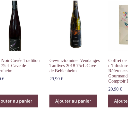
t Noir Cuvée Tradition
Gewurztraminer Vendanges
Coffret de
 75cL Cave de
Tardives 2018 75cL Cave
d’Infusion
enheim
de Beblenheim
Référence
Gourmand 
0
€
29,90
€
Comptoir 
20,90
€
jouter au panier
Ajouter au panier
Ajoute