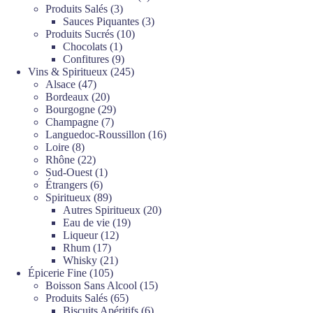
3
produits
Produits Salés
3
produits
3
Sauces Piquantes
3
10
produits
Produits Sucrés
10
1
produits
Chocolats
1
produit
9
Confitures
9
produits
245
Vins & Spiritueux
245
47
produits
Alsace
47
produits
20
Bordeaux
20
produits
29
Bourgogne
29
7
produits
Champagne
7
produits
16
Languedoc-Roussillon
16
8
produits
Loire
8
produits
22
Rhône
22
produits
1
Sud-Ouest
1
6
produit
Étrangers
6
produits
89
Spiritueux
89
produits
20
Autres Spiritueux
20
19
produits
Eau de vie
19
12
produits
Liqueur
12
17
produits
Rhum
17
produits
21
Whisky
21
105
produits
Épicerie Fine
105
produits
15
Boisson Sans Alcool
15
65
produits
Produits Salés
65
produits
6
Biscuits Apéritifs
6