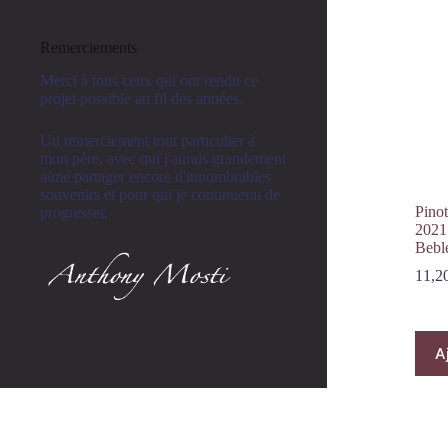
Remerciements
Merci à tous ceux qui ont rendu ce
projet possible au fil des années.
Un remerciement tout particulier à
mon père, avec qui j'aurais grandement
aimé partager encore d'innombrables
souvenirs et pour qui je continuerai de
Pino
progresser.
2021
Bebl
11,2
A