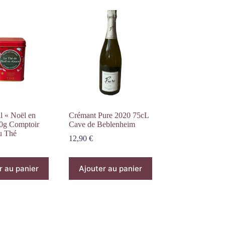
l « Noël en
Crémant Pure 2020 75cL
80g Comptoir
Cave de Beblenheim
u Thé
12,90
€
r au panier
Ajouter au panier