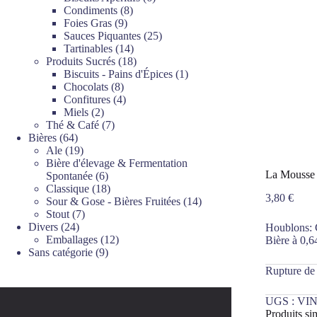
8
produits
Condiments
8
9
produits
Foies Gras
9
produits
25
Sauces Piquantes
25
14
produits
Tartinables
14
produits
18
Produits Sucrés
18
produits
1
Biscuits - Pains d'Épices
1
8
produit
Chocolats
8
produits
4
Confitures
4
2
produits
Miels
2
produits
7
Thé & Café
7
64
produits
Bières
64
produits
19
Ale
19
produits
Bière d'élevage & Fermentation
La Mousse 
6
Spontanée
6
produits
18
Classique
18
3,80
€
produits
14
Sour & Gose - Bières Fruitées
14
7
produits
Stout
7
24
produits
Divers
24
Houblons: 
produits
12
Emballages
12
Bière à 0,6
9
produits
Sans catégorie
9
produits
Rupture de
UGS :
VIN
Produits sim