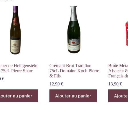
ner de Heiligenstein
Crémant Brut Tradition
Boîte Méta
 75cL Pierre Sparr
75cL Domaine Koch Pierre
Alsace » 
& Fils
Français d
0
€
12,90
€
13,90
€
jouter au panier
Ajouter au panier
Ajoute