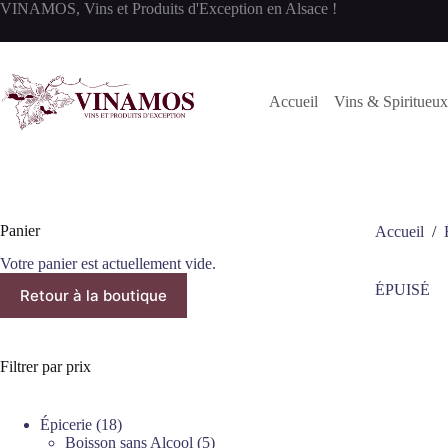
Passer
VINAMOS, Vins et Produits d'Exception en Alsace !
au
contenu
Accueil
Vins & Spiritueux
Panier
Accueil
/
Votre panier est actuellement vide.
ÉPUISÉ
Retour à la boutique
Filtrer par prix
18
Épicerie
18
produits
5
Boisson sans Alcool
5