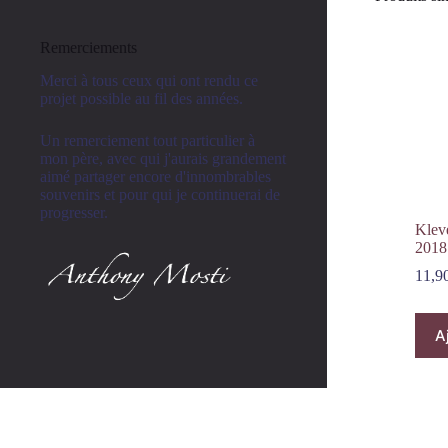
Remerciements
Merci à tous ceux qui ont rendu ce
projet possible au fil des années.
Un remerciement tout particulier à
mon père, avec qui j'aurais grandement
aimé partager encore d'innombrables
souvenirs et pour qui je continuerai de
progresser.
Kleve
2018
11,9
A