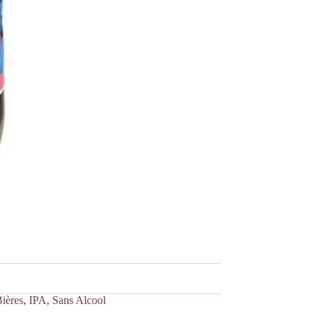
ières
,
IPA
,
Sans Alcool