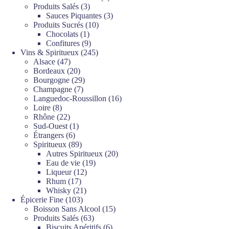
3
produits
Produits Salés
3
produits
3
Sauces Piquantes
3
10
produits
Produits Sucrés
10
1
produits
Chocolats
1
produit
9
Confitures
9
produits
245
Vins & Spiritueux
245
47
produits
Alsace
47
produits
20
Bordeaux
20
produits
29
Bourgogne
29
7
produits
Champagne
7
produits
16
Languedoc-Roussillon
16
8
produits
Loire
8
produits
22
Rhône
22
produits
1
Sud-Ouest
1
6
produit
Étrangers
6
produits
89
Spiritueux
89
produits
20
Autres Spiritueux
20
19
produits
Eau de vie
19
12
produits
Liqueur
12
17
produits
Rhum
17
produits
21
Whisky
21
103
produits
Épicerie Fine
103
produits
15
Boisson Sans Alcool
15
63
produits
Produits Salés
63
produits
6
Biscuits Apéritifs
6