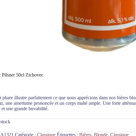
 Pilsner 50cl Zichovec
r phare illustre parfaitement ce que nous apprécions dans nos bières blo
z, une amertume prononcée et un corps malté ample. Une forte atténuat
e et une grande buvabilité.
 stock
A1321
Catégorie :
Classique
Étiquettes :
Bières
,
Blonde
,
Classique