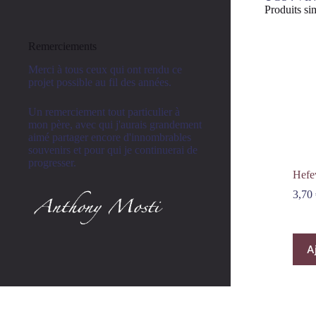
Produits sim
Remerciements
Merci à tous ceux qui ont rendu ce
projet possible au fil des années.
Un remerciement tout particulier à
mon père, avec qui j'aurais grandement
aimé partager encore d'innombrables
souvenirs et pour qui je continuerai de
progresser.
Hefe
3,70
A