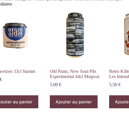
ilaires
weizen 33cl Stamm
Old Pants, New Soul Pils
Retro Kill
Experimental 44cl Mogwai
Les Intena
€
5,00
€
5,50
€
jouter au panier
Ajouter au panier
Ajoute