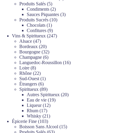
5
produits
Produits Salés
5
produits
2
Condiments
2
produits
3
Sauces Piquantes
3
10
produits
Produits Sucrés
10
1
produits
Chocolats
1
produit
9
Confitures
9
produits
247
Vins & Spiritueux
247
47
produits
Alsace
47
produits
20
Bordeaux
20
produits
32
Bourgogne
32
6
produits
Champagne
6
produits
16
Languedoc-Roussillon
16
8
produits
Loire
8
produits
22
Rhône
22
produits
1
Sud-Ouest
1
6
produit
Étrangers
6
produits
89
Spiritueux
89
produits
20
Autres Spiritueux
20
19
produits
Eau de vie
19
12
produits
Liqueur
12
17
produits
Rhum
17
produits
21
Whisky
21
103
produits
Épicerie Fine
103
produits
15
Boisson Sans Alcool
15
63
produits
Produits Salés
63