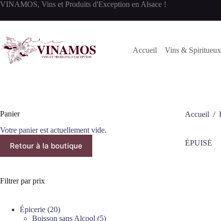
Passer
VINAMOS, Vins et Produits d'Exception en Alsace !
au
contenu
Accueil
Vins & Spiritueux
Panier
Accueil
/
Votre panier est actuellement vide.
ÉPUISÉ
Retour à la boutique
Filtrer par prix
20
Épicerie
20
produits
5
Boisson sans Alcool
5