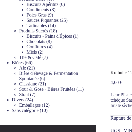
produits
6
Biscuits Apéritifs
6
8
produits
Condiments
8
9
produits
Foies Gras
9
produits
25
Sauces Piquantes
25
14
produits
Tartinables
14
produits
18
Produits Sucrés
18
produits
1
Biscuits - Pains d'Épices
1
8
produit
Chocolats
8
produits
4
Confitures
4
2
produits
Miels
2
produits
7
Thé & Café
7
66
produits
Bières
66
produits
21
Ale
21
Krahulic 12
produits
Bière d'élevage & Fermentation
6
Spontanée
6
4,60
€
produits
21
Classique
21
produits
11
Sour & Gose - Bières Fruitées
11
7
produits
Stout
7
Leur Pilsne
24
produits
Divers
24
tchèque Saa
produits
12
Emballages
12
finale sèch
10
produits
Sans catégorie
10
produits
Rupture de
UGS :
VIN