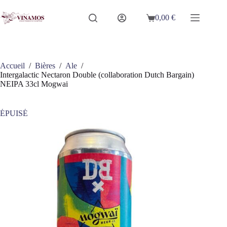
Passer
au
0,00
€
Panier
contenu
d’achat
Accueil
/
Bières
/
Ale
/
Intergalactic Nectaron Double (collaboration Dutch Bargain)
NEIPA 33cl Mogwai
ÉPUISÉ