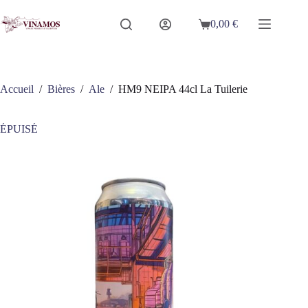
Passer
au
0,00
€
Panier
contenu
d’achat
Accueil
/
Bières
/
Ale
/
HM9 NEIPA 44cl La Tuilerie
ÉPUISÉ