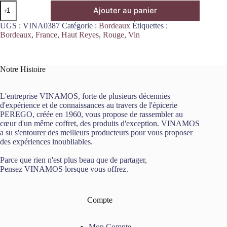
quantité
Ajouter au panier
de
Haut
UGS :
VINA0387
Catégorie :
Bordeaux
Étiquettes :
Reys
Bordeaux
,
France
,
Haut Reyes
,
Rouge
,
Vin
Rouge
Graves
2020
75cL
Notre Histoire
L'entreprise VINAMOS, forte de plusieurs décennies
d'expérience et de connaissances au travers de l'épicerie
PEREGO, créée en 1960, vous propose de rassembler au
cœur d'un même coffret, des produits d'exception. VINAMOS
a su s'entourer des meilleurs producteurs pour vous proposer
des expériences inoubliables.
Parce que rien n'est plus beau que de partager,
Pensez VINAMOS lorsque vous offrez.
Compte
Mon Compte