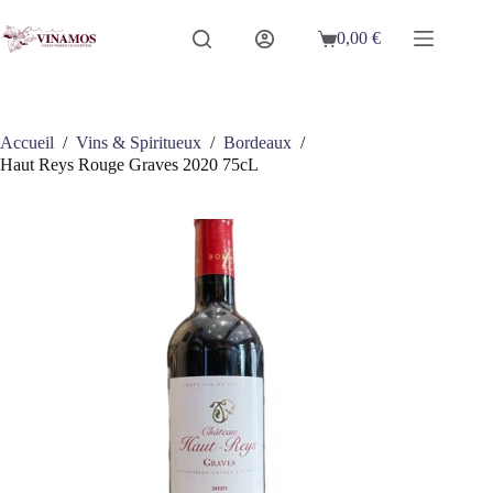
Passer
au
0,00
€
Panier
contenu
d’achat
Accueil
/
Vins & Spiritueux
/
Bordeaux
/
Haut Reys Rouge Graves 2020 75cL