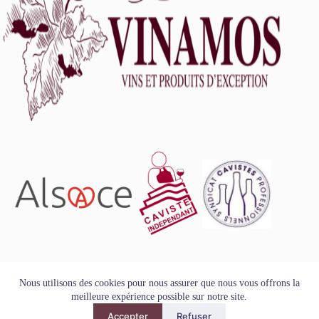
L'abus d'alcool est dangereux pour la santé, à consommer
Nous utilisons des cookies pour nous assurer que nous vous offrons la
avec modération.
meilleure expérience possible sur notre site.
Tous droits réservés - Copyright VINAMOS © 2026
Accepter
Refuser