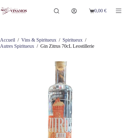
Passer
au
0,00
€
Panier
contenu
d’achat
Accueil
/
Vins & Spiritueux
/
Spiritueux
/
Autres Spiritueux
/
Gin Zitrus 70cL Leostillerie