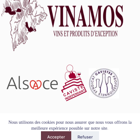
L'abus d'alcool est dangereux pour la santé, à consommer
Nous utilisons des cookies pour nous assurer que nous vous offrons la
avec modération.
meilleure expérience possible sur notre site.
Tous droits réservés - Copyright VINAMOS © 2026
Accepter
Refuser
Mentions Légales
-
Conditions Générales de Vente
-
Politique