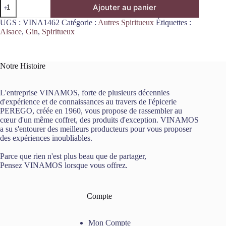
quantité
Ajouter au panier
de
Gin
UGS :
VINA1462
Catégorie :
Autres Spiritueux
Étiquettes :
Zitrus
Alsace
,
Gin
,
Spiritueux
70cL
Leostillerie
Notre Histoire
L'entreprise VINAMOS, forte de plusieurs décennies
d'expérience et de connaissances au travers de l'épicerie
PEREGO, créée en 1960, vous propose de rassembler au
cœur d'un même coffret, des produits d'exception. VINAMOS
a su s'entourer des meilleurs producteurs pour vous proposer
des expériences inoubliables.
Parce que rien n'est plus beau que de partager,
Pensez VINAMOS lorsque vous offrez.
Compte
Mon Compte