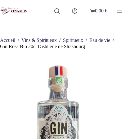
Passer
au
0,00
€
Panier
contenu
d’achat
Accueil
/
Vins & Spiritueux
/
Spiritueux
/
Eau de vie
/
Gin Rosa Bio 20cl Distillerie de Strasbourg