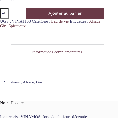
quantité
Ajouter au panier
de
Gin
UGS :
VINA1103
Catégorie :
Eau de vie
Étiquettes :
Alsace
,
Rosa
Gin
,
Spiritueux
Bio
20cl
Distillerie
de
Strasbourg
Informations complémentaires
Spiritueux, Alsace, Gin
Notre Histoire
L'entreprise VINAMOS, forte de plusieurs décennies