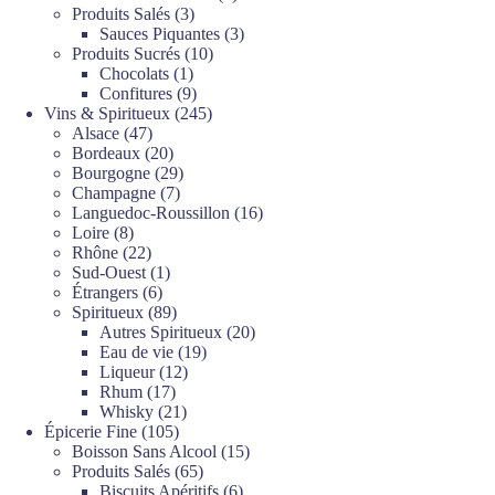
3
produits
Produits Salés
3
produits
3
Sauces Piquantes
3
10
produits
Produits Sucrés
10
1
produits
Chocolats
1
produit
9
Confitures
9
produits
245
Vins & Spiritueux
245
47
produits
Alsace
47
produits
20
Bordeaux
20
produits
29
Bourgogne
29
7
produits
Champagne
7
produits
16
Languedoc-Roussillon
16
8
produits
Loire
8
produits
22
Rhône
22
produits
1
Sud-Ouest
1
6
produit
Étrangers
6
produits
89
Spiritueux
89
produits
20
Autres Spiritueux
20
19
produits
Eau de vie
19
12
produits
Liqueur
12
17
produits
Rhum
17
produits
21
Whisky
21
105
produits
Épicerie Fine
105
produits
15
Boisson Sans Alcool
15
65
produits
Produits Salés
65
produits
6
Biscuits Apéritifs
6