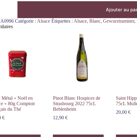
Ajouter au pa
iner
A0996
Catégorie :
Alsace
Étiquettes :
Alsace
,
Blanc
,
Gewurztraminer
,
ilaires
e Métal « Noël en
Pinot Blanc Hospices de
Saint Hipp
ce » 80g Comptoir
Strasbourg 2022 75cL
75cL Mull
çais du Thé
Beblenheim
20,00
€
0
€
12,90
€