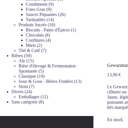
9
produits
Condiments
9
9
produits
Foies Gras
9
produits
26
Sauces Piquantes
26
14
produits
Tartinables
14
produits
18
Produits Sucrés
18
produits
1
Biscuits - Pains d'Épices
1
8
produit
Chocolats
8
produits
4
Confitures
4
2
produits
Miels
2
produits
7
Thé & Café
7
59
produits
Bières
59
produits
15
Ale
15
Gewurztram
produits
Bière d'élevage & Fermentation
5
Spontanée
5
13,90
€
produits
19
Classique
19
produits
13
Sour & Gose - Bières Fruitées
13
7
produits
Stout
7
Le Gewurztr
24
produits
Divers
24
clôturer un
produits
12
Emballages
12
Jaune, légè
8
produits
Sans catégorie
8
puissants a
produits
très marqué 
En stock