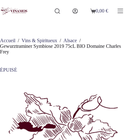
Passer
au
0,00
€
Panier
contenu
d’achat
Accueil
/
Vins & Spiritueux
/
Alsace
/
Gewurztraminer Symbiose 2019 75cL BIO Domaine Charles
Frey
ÉPUISÉ