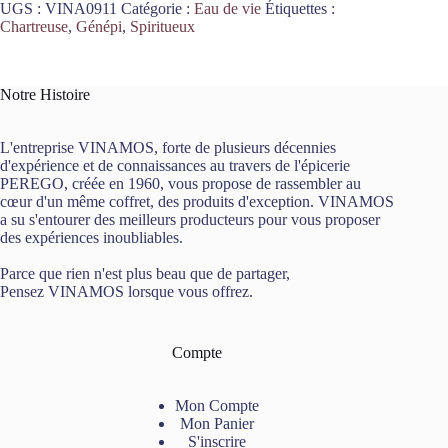
UGS :
VINA0911
Catégorie :
Eau de vie
Étiquettes :
Traditionnel
Chartreuse
,
Génépi
,
Spiritueux
PC
70cL
Les
Pères
Notre Histoire
Chartreuses
L'entreprise VINAMOS, forte de plusieurs décennies
d'expérience et de connaissances au travers de l'épicerie
PEREGO, créée en 1960, vous propose de rassembler au
cœur d'un même coffret, des produits d'exception. VINAMOS
a su s'entourer des meilleurs producteurs pour vous proposer
des expériences inoubliables.
Parce que rien n'est plus beau que de partager,
Pensez VINAMOS lorsque vous offrez.
Compte
Mon Compte
Mon Panier
S'inscrire