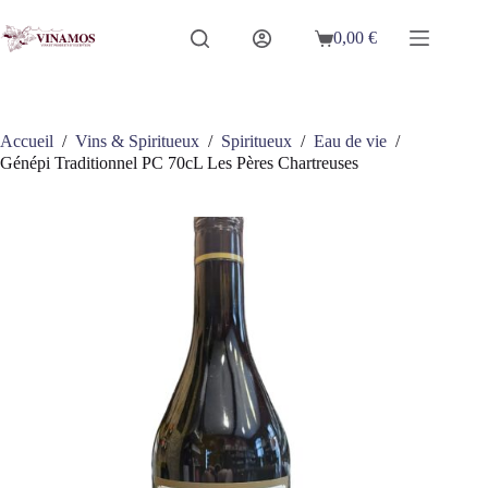
Passer
au
0,00
€
Panier
contenu
d’achat
Accueil
/
Vins & Spiritueux
/
Spiritueux
/
Eau de vie
/
Génépi Traditionnel PC 70cL Les Pères Chartreuses