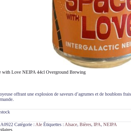
e with Love NEIPA 44cl Overground Brewing
oyeuse offrant une explosion de saveurs d’agrumes et de houblons frai
rmande.
 stock
A0922
Catégorie :
Ale
Étiquettes :
Alsace
,
Bières
,
IPA
,
NEIPA
ilaires