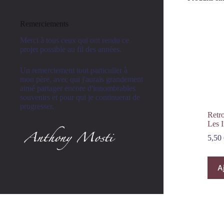
Remerciements
Merci à tous ceux qui ont rendu ce
projet possible au fil des années.
Un remerciement tout particulier à
mon père, avec qui j'aurais grandement
aimé partager encore d'innombrables
souvenirs et pour qui je continuerai de
progresser.
Retr
Les I
5,50
A