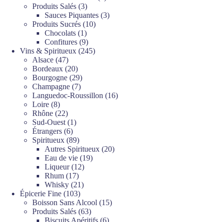
3
produits
Produits Salés
3
produits
3
Sauces Piquantes
3
10
produits
Produits Sucrés
10
1
produits
Chocolats
1
produit
9
Confitures
9
produits
245
Vins & Spiritueux
245
47
produits
Alsace
47
produits
20
Bordeaux
20
produits
29
Bourgogne
29
7
produits
Champagne
7
produits
16
Languedoc-Roussillon
16
8
produits
Loire
8
produits
22
Rhône
22
produits
1
Sud-Ouest
1
6
produit
Étrangers
6
produits
89
Spiritueux
89
produits
20
Autres Spiritueux
20
19
produits
Eau de vie
19
12
produits
Liqueur
12
17
produits
Rhum
17
produits
21
Whisky
21
103
produits
Épicerie Fine
103
produits
15
Boisson Sans Alcool
15
63
produits
Produits Salés
63
produits
6
Biscuits Apéritifs
6