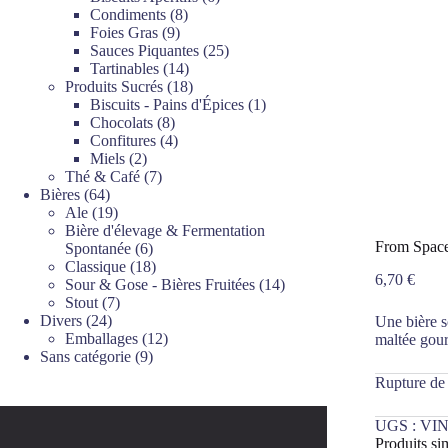
8
produits
Condiments
8
9
produits
Foies Gras
9
produits
25
Sauces Piquantes
25
14
produits
Tartinables
14
produits
18
Produits Sucrés
18
produits
1
Biscuits - Pains d'Épices
1
8
produit
Chocolats
8
produits
4
Confitures
4
2
produits
Miels
2
produits
7
Thé & Café
7
64
produits
Bières
64
produits
19
Ale
19
produits
Bière d'élevage & Fermentation
From Spac
6
Spontanée
6
produits
18
Classique
18
6,70
€
produits
14
Sour & Gose - Bières Fruitées
14
7
produits
Stout
7
24
produits
Divers
24
Une bière s
produits
12
Emballages
12
maltée gou
9
produits
Sans catégorie
9
produits
Rupture de
UGS :
VIN
Produits sim