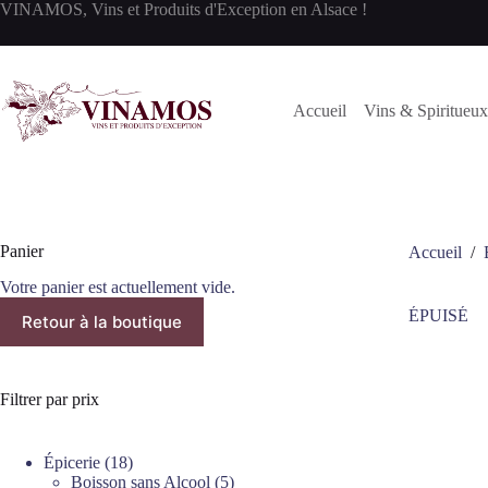
Passer
VINAMOS, Vins et Produits d'Exception en Alsace !
au
contenu
Accueil
Vins & Spiritueux
Panier
Accueil
/
Votre panier est actuellement vide.
ÉPUISÉ
Retour à la boutique
Filtrer par prix
18
Épicerie
18
produits
5
Boisson sans Alcool
5