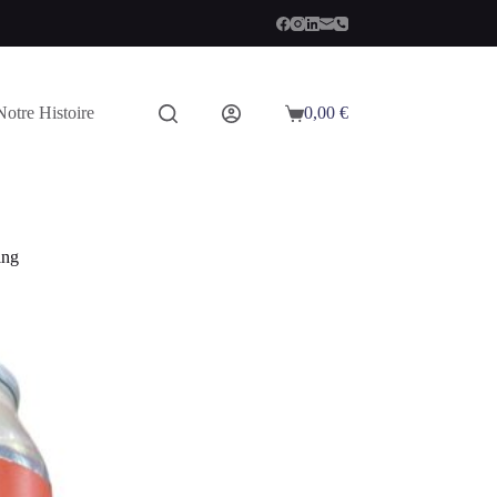
Notre Histoire
0,00
€
Panier
d’achat
ing