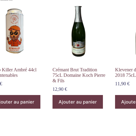
o Killer Ambré 44cl
Crémant Brut Tradition
Klevener d
ntenables
75cL Domaine Koch Pierre
2018 75cL 
& Fils
€
11,90
€
12,90
€
jouter au panier
Ajouter au panier
Ajoute