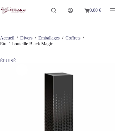
Passer
au
0,00
€
Panier
contenu
d’achat
Accueil
/
Divers
/
Emballages
/
Coffrets
/
Etui 1 bouteille Black Magic
ÉPUISÉ