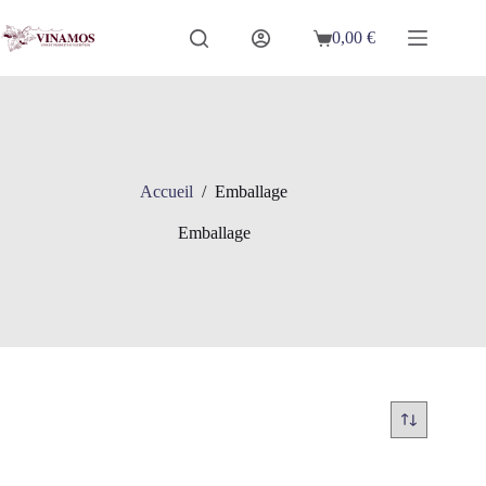
Passer
au
0,00
€
Panier
contenu
d’achat
Accueil
/
Emballage
Emballage