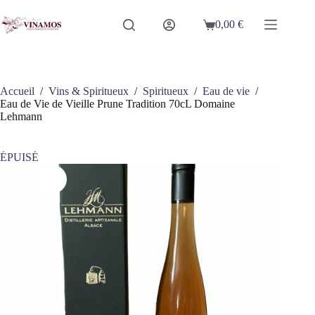
Passer
au
0,00
€
Panier
contenu
d’achat
Accueil
/
Vins & Spiritueux
/
Spiritueux
/
Eau de vie
/
Eau de Vie de Vieille Prune Tradition 70cL Domaine
Lehmann
ÉPUISÉ