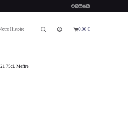
Notre Histoire
0,00
€
Panier
d’achat
021 75cL Meffre