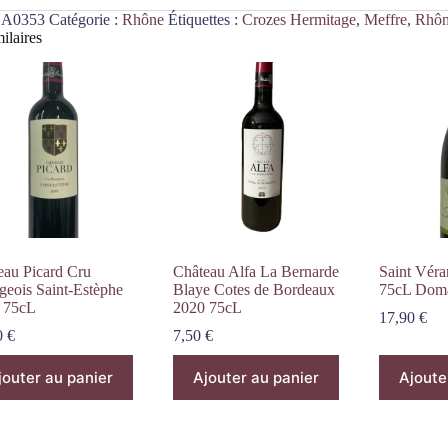
A0353
Catégorie :
Rhône
Étiquettes :
Crozes Hermitage
,
Meffre
,
Rhô
ilaires
eau Picard Cru
Château Alfa La Bernarde
Saint Vér
geois Saint-Estèphe
Blaye Cotes de Bordeaux
75cL Doma
 75cL
2020 75cL
17,90
€
0
€
7,50
€
jouter au panier
Ajouter au panier
Ajoute