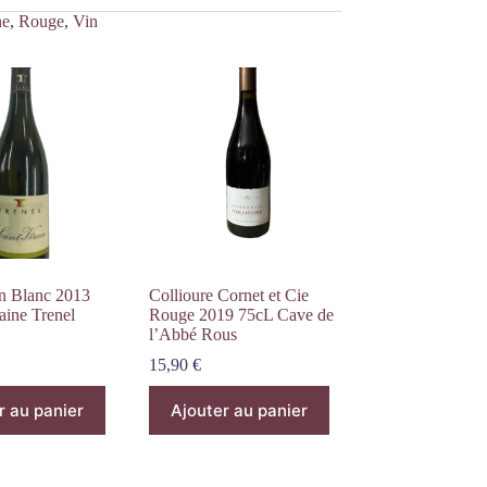
ne
,
Rouge
,
Vin
an Blanc 2013
Collioure Cornet et Cie
ine Trenel
Rouge 2019 75cL Cave de
l’Abbé Rous
15,90
€
r au panier
Ajouter au panier