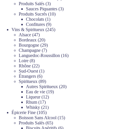
3
produits
Produits Salés
3
produits
3
Sauces Piquantes
3
10
produits
Produits Sucrés
10
1
produits
Chocolats
1
produit
9
Confitures
9
produits
245
Vins & Spiritueux
245
47
produits
Alsace
47
produits
20
Bordeaux
20
produits
29
Bourgogne
29
7
produits
Champagne
7
produits
16
Languedoc-Roussillon
16
8
produits
Loire
8
produits
22
Rhône
22
produits
1
Sud-Ouest
1
6
produit
Étrangers
6
produits
89
Spiritueux
89
produits
20
Autres Spiritueux
20
19
produits
Eau de vie
19
12
produits
Liqueur
12
17
produits
Rhum
17
produits
21
Whisky
21
105
produits
Épicerie Fine
105
produits
15
Boisson Sans Alcool
15
65
produits
Produits Salés
65
produits
6
Biscuits Apéritifs
6