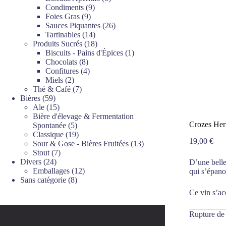
9
produits
Condiments
9
9
produits
Foies Gras
9
produits
26
Sauces Piquantes
26
14
produits
Tartinables
14
produits
18
Produits Sucrés
18
produits
1
Biscuits - Pains d'Épices
1
8
produit
Chocolats
8
produits
4
Confitures
4
2
produits
Miels
2
produits
7
Thé & Café
7
59
produits
Bières
59
produits
15
Ale
15
produits
Bière d'élevage & Fermentation
Crozes Her
5
Spontanée
5
produits
19
Classique
19
19,00
€
produits
13
Sour & Gose - Bières Fruitées
13
7
produits
Stout
7
24
produits
Divers
24
D’une belle
produits
12
Emballages
12
qui s’épano
8
produits
Sans catégorie
8
produits
Ce vin s’ac
Rupture de