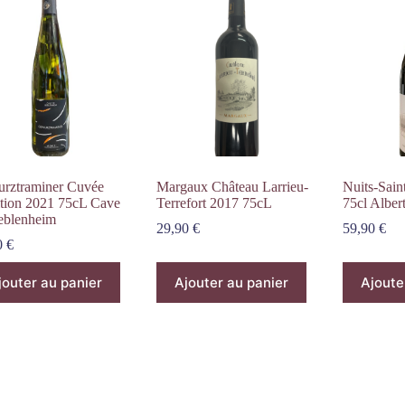
rztraminer Cuvée
Margaux Château Larrieu-
Nuits-Sai
ition 2021 75cL Cave
Terrefort 2017 75cL
75cl Alber
eblenheim
29,90
€
59,90
€
0
€
jouter au panier
Ajouter au panier
Ajoute