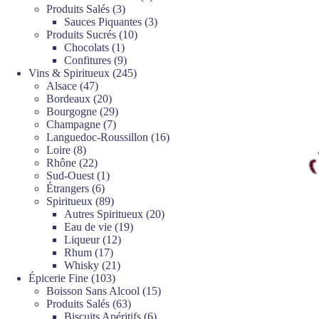
3
produits
Produits Salés
3
produits
3
Sauces Piquantes
3
10
produits
Produits Sucrés
10
1
produits
Chocolats
1
produit
9
Confitures
9
produits
245
Vins & Spiritueux
245
47
produits
Alsace
47
produits
20
Bordeaux
20
produits
29
Bourgogne
29
7
produits
Champagne
7
produits
16
Languedoc-Roussillon
16
8
produits
Loire
8
produits
22
Rhône
22
produits
1
Sud-Ouest
1
6
produit
Étrangers
6
produits
89
Spiritueux
89
produits
20
Autres Spiritueux
20
19
produits
Eau de vie
19
12
produits
Liqueur
12
17
produits
Rhum
17
produits
21
Whisky
21
103
produits
Épicerie Fine
103
produits
15
Boisson Sans Alcool
15
63
produits
Produits Salés
63
produits
6
Biscuits Apéritifs
6