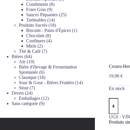
8
produits
Condiments
8
9
produits
Foies Gras
9
produits
25
Sauces Piquantes
25
14
produits
Tartinables
14
produits
18
Produits Sucrés
18
produits
1
Biscuits - Pains d'Épices
1
8
produit
Chocolats
8
produits
4
Confitures
4
2
produits
Miels
2
produits
7
Thé & Café
7
64
produits
Bières
64
produits
19
Ale
19
Crozes-Her
produits
Bière d'élevage & Fermentation
6
Spontanée
6
19,90
€
produits
18
Classique
18
produits
14
Sour & Gose - Bières Fruitées
14
7
produits
Stout
7
En stock
24
produits
Divers
24
produits
12
Emballages
12
quantité
9
produits
Sans catégorie
9
de
produits
Crozes-
Hermitage
UGS :
VIN
Blanc
Produits sim
Les
Palais