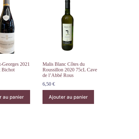
nt-Georges 2021
Malis Blanc Côtes du
t Bichot
Roussillon 2020 75cL Cave
de l’Abbé Rous
6,50
€
r au panier
Ajouter au panier