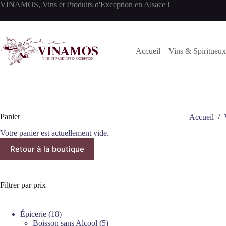
Passer
VINAMOS, Vins et Produits d'Exception en Alsace !
au
contenu
Accueil
Vins & Spiritueux
Panier
Accueil
/
Votre panier est actuellement vide.
Retour à la boutique
Filtrer par prix
18
Épicerie
18
produits
5
Boisson sans Alcool
5