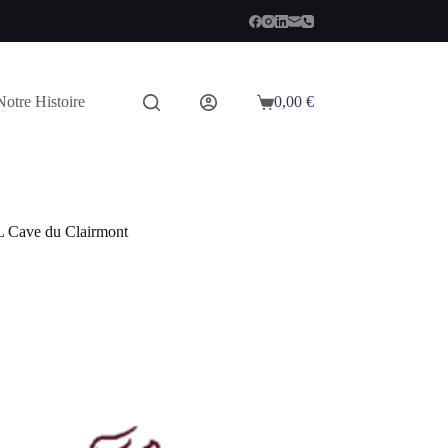
Notre Histoire
0,00
€
Panier
d’achat
L Cave du Clairmont