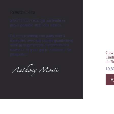
75cL
Cave
Remerciements
du
Clairmont
Merci à tous ceux qui ont rendu ce
projet possible au fil des années.
Un remerciement tout particulier à
mon père, avec qui j'aurais grandement
aimé partager encore d'innombrables
souvenirs et pour qui je continuerai de
Gewu
progresser.
Trad
de B
10,8
A