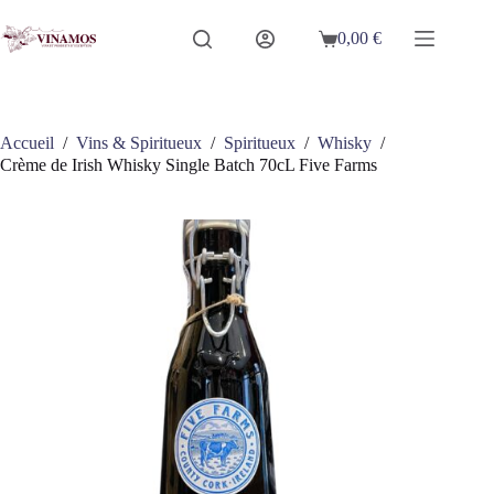
Passer
au
0,00
€
Panier
contenu
d’achat
Accueil
/
Vins & Spiritueux
/
Spiritueux
/
Whisky
/
Crème de Irish Whisky Single Batch 70cL Five Farms