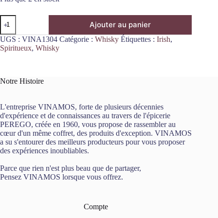
quantité
Ajouter au panier
de
Crème
UGS :
VINA1304
Catégorie :
Whisky
Étiquettes :
Irish
,
de
Spiritueux
,
Whisky
Irish
Whisky
Single
Batch
Notre Histoire
70cL
Five
Farms
L'entreprise VINAMOS, forte de plusieurs décennies
d'expérience et de connaissances au travers de l'épicerie
PEREGO, créée en 1960, vous propose de rassembler au
cœur d'un même coffret, des produits d'exception. VINAMOS
a su s'entourer des meilleurs producteurs pour vous proposer
des expériences inoubliables.
Parce que rien n'est plus beau que de partager,
Pensez VINAMOS lorsque vous offrez.
Compte