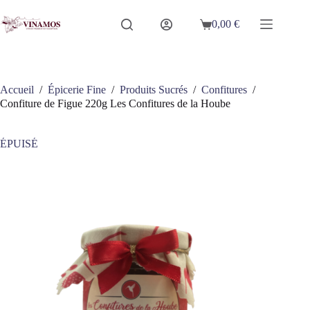
Passer
au
0,00
€
Panier
contenu
d’achat
Accueil
/
Épicerie Fine
/
Produits Sucrés
/
Confitures
/
Confiture de Figue 220g Les Confitures de la Hoube
ÉPUISÉ