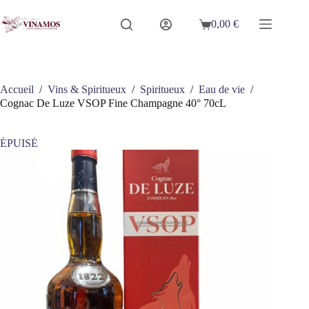
Passer
au
0,00
€
Panier
contenu
d’achat
Accueil
/
Vins & Spiritueux
/
Spiritueux
/
Eau de vie
/
Cognac De Luze VSOP Fine Champagne 40° 70cL
ÉPUISÉ