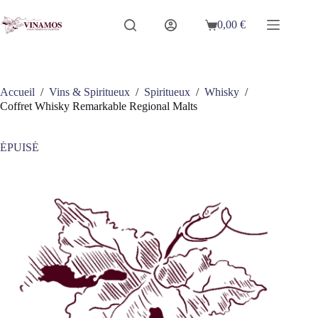
Passer
au
0,00
€
Panier
contenu
d’achat
Accueil
/
Vins & Spiritueux
/
Spiritueux
/
Whisky
/
Coffret Whisky Remarkable Regional Malts
ÉPUISÉ